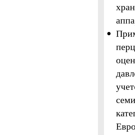
хран
аппа
При
перц
оцен
давл
учет
семи
кате
Евро