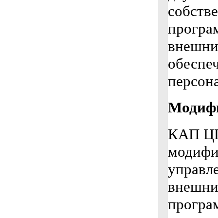
собстве
програ
внешни
обеспе
персон
Модифи
КАП ЦГ
модифи
управл
внешни
програ