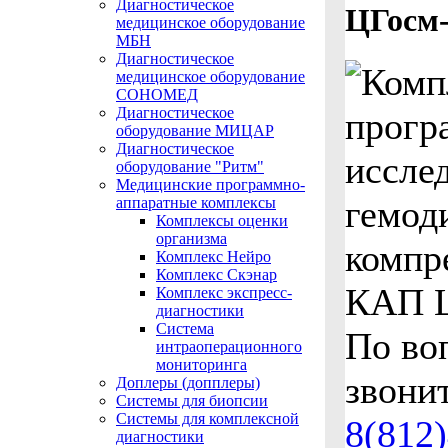
Диагностическое
ЦГосм-
медицинское оборудование
МБН
Диагностическое
медицинское оборудование
СОНОМЕД
Диагностическое
оборудование МИЦАР
Диагностическое
оборудование "Ритм"
Медицинские программно-
аппаратные комплексы
Комплексы оценки
организма
Комплекс Нейро
Комплекс Скэнар
Комплекс экспресс-
диагностики
Система
По во
интраоперационного
мониторинга
звонит
Доплеры (допплеры)
Системы для биопсии
Системы для комплексной
8(812
диагностики