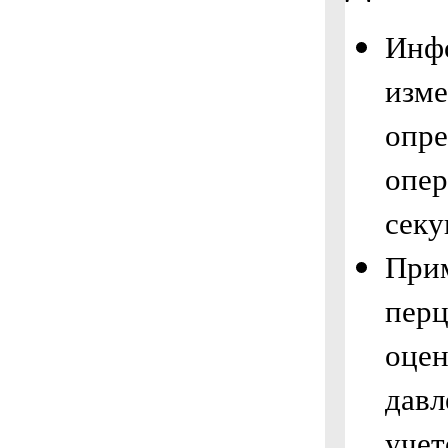
Инфо
изме
опре
опер
секу
При
перц
оцен
давл
учет