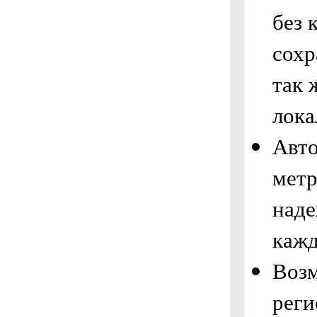
без 
сохр
так 
лока
Авт
метр
наде
каж
Воз
реги