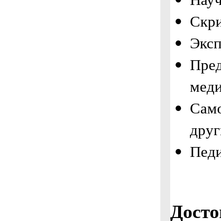
Скри
Эксп
Пред
мед
Само
друг
Пед
Досто