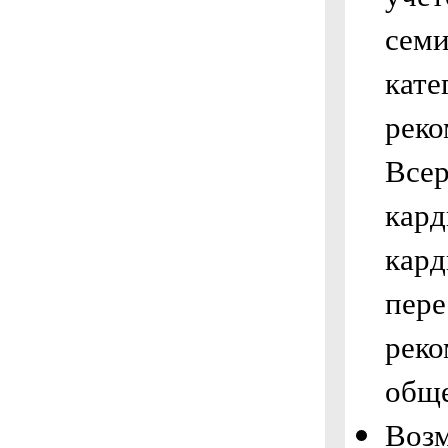
семи
кате
реко
Всер
кард
кард
пере
реко
обще
Возм