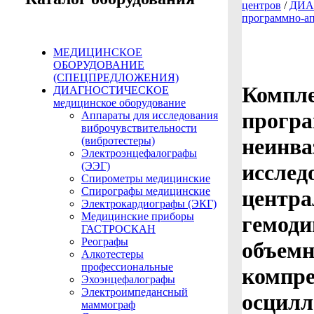
центров
/
ДИА
программно-а
МЕДИЦИНСКОЕ
ОБОРУДОВАНИЕ
(СПЕЦПРЕДЛОЖЕНИЯ)
Компле
ДИАГНОСТИЧЕСКОЕ
медицинское оборудование
прогр
Аппараты для исследования
виброчувствительности
неинва
(вибротестеры)
Электроэнцефалографы
исслед
(ЭЭГ)
Спирометры медицинские
Спирографы медицинские
центра
Электрокардиографы (ЭКГ)
Медицинские приборы
гемоди
ГАСТРОСКАН
Реографы
объем
Алкотестеры
профессиональные
компре
Эхоэнцефалографы
Электроимпедансный
осцил
маммограф