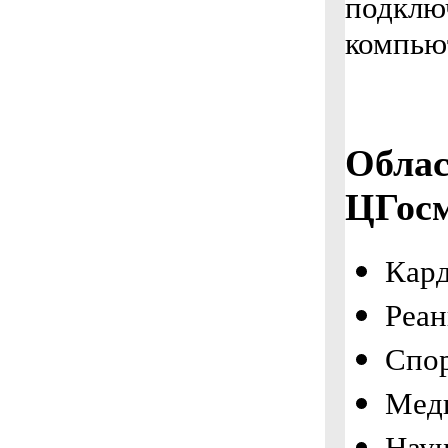
подклю
компью
Обла
ЦГосм
Кар
Реан
Спо
Мед
Науч