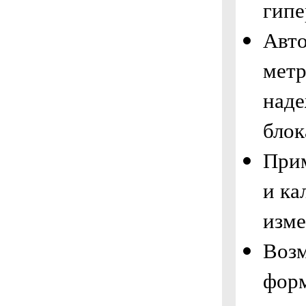
гипе
Авт
метр
наде
блок
Прим
и ка
изме
Возм
форм