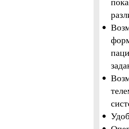
пока
разл
Возм
фор
паци
зада
Возм
теле
сист
Удоб
Опер