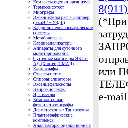
Комлексы оценки организма
8(911
Термосенсотест
Миографы
Эхоэнцефалограф + допплер
(*При
(ЭхоЭГ + УЗДГ)
Кардиоинтервалографические
затру
системы
Метаболографы
ЗАПР
Кардиоанализаторы
Аппараты для суточного
мониторирования
отпра
Суточные мониторы ЭКГ и
АД (Холтер, СМАД)
или 
Капнографы
Стресс-системы
Спироанализаторы
ТЕЛЕ
Эхоэнцефалоскопы
Нейромиографы
e-mail
Эргометры
Компьютерные
фотоплетизмографы
Дерматоскопы / Трихоскопы
Плантографические
комплексы
Анализаторы оценки водных