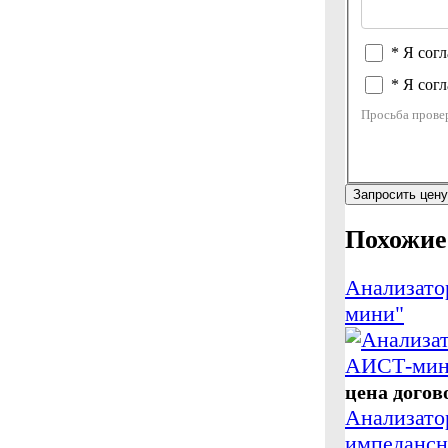
* Я сог
* Я согл
Просьба провер
Запросить цену
Похожие
Анализато
мини"
цена догов
Анализато
импеданс