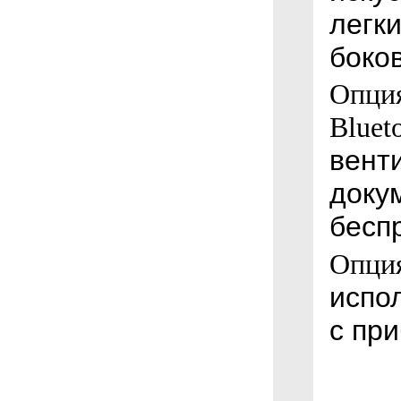
легки
боко
Опция
Bluet
вент
доку
бесп
Опци
испо
с пр