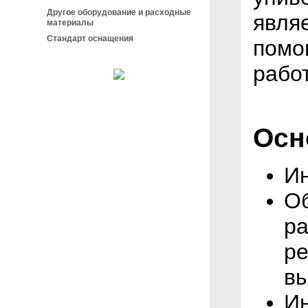
Другое оборудование и расходные
явля
материалы
Стандарт оснащения
помо
рабо
Осн
Ин
Об
ра
ре
вы
И