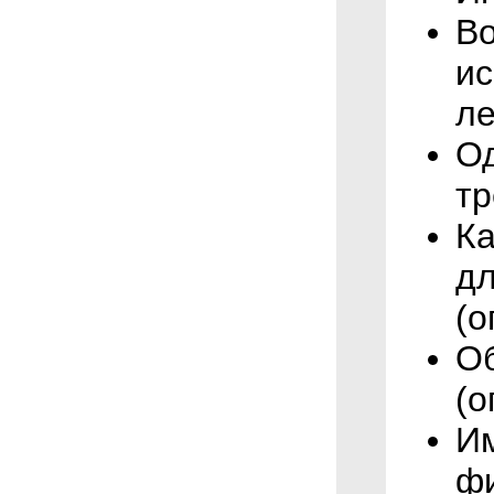
В
ис
ле
О
тр
Ка
дл
(о
Об
(о
И
фи