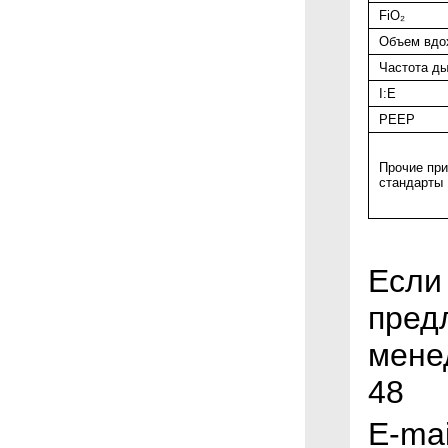
FiO₂
Объем вдо
Частота д
I:E
РЕЕР
Прочие пр
стандарты
Если
пред
менед
48
E-mai