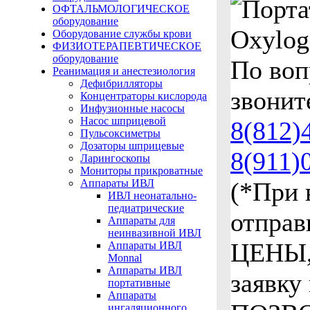
ОФТАЛЬМОЛОГИЧЕСКОЕ
оборудование
Оборудование службы крови
ФИЗИОТЕРАПЕВТИЧЕСКОЕ
оборудование
По воп
Реанимация и анестезиология
Дефибрилляторы
звонит
Концентраторы кислорода
Инфузионные насосы
Насос шприцевой
8(812)
Пульсоксиметры
Дозаторы шприцевые
8(911)
Ларингоскопы
Мониторы прикроватные
Аппараты ИВЛ
(*При 
ИВЛ неонатально-
педиатрические
отпра
Аппараты для
неинвазивной ИВЛ
ЦЕНЫ,
Аппараты ИВЛ
Monnal
Аппараты ИВЛ
заявку
портативные
Аппараты
ингаляционного