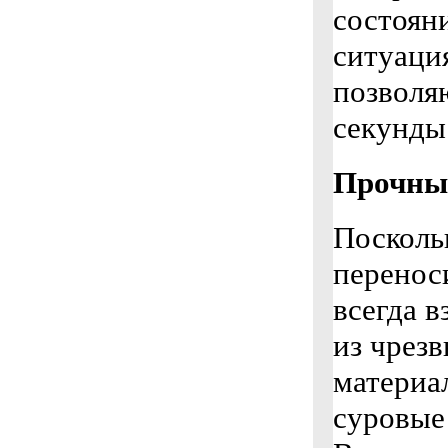
состоян
ситуаци
позволя
секунды
Прочны
Поскольк
перенос
всегда в
из чрез
материа
суровые