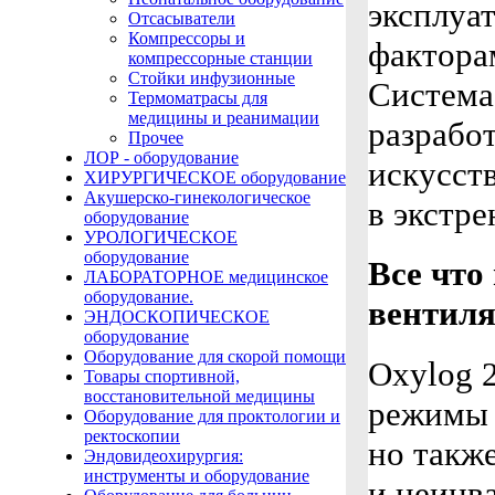
эксплуа
Отсасыватели
Компрессоры и
фактора
компрессорные станции
Cтойки инфузионные
Система 
Термоматрасы для
медицины и реанимации
разрабо
Прочее
ЛОР - оборудование
искусст
ХИРУРГИЧЕСКОЕ оборудование
Акушерско-гинекологическое
в экстре
оборудование
УРОЛОГИЧЕСКОЕ
оборудование
Все что
ЛАБОРАТОРНОЕ медицинское
оборудование.
вентил
ЭНДОСКОПИЧЕСКОЕ
оборудование
Оборудование для скорой помощи
Oxylog 2
Товары спортивной,
восстановительной медицины
режимы 
Оборудование для проктологии и
ректоскопии
но такж
Эндовидеохирургия:
инструменты и оборудование
и неинв