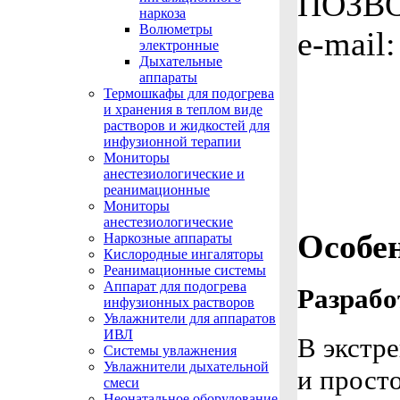
ПОЗВ
наркоза
Волюметры
e-mail
электронные
Дыхательные
аппараты
Термошкафы для подогрева
и хранения в теплом виде
растворов и жидкостей для
инфузионной терапии
Мониторы
анестезиологические и
реанимационные
Мониторы
анестезиологические
Особе
Наркозные аппараты
Кислородные ингаляторы
Реанимационные системы
Аппарат для подогрева
Разрабо
инфузионных растворов
Увлажнители для аппаратов
ИВЛ
В экстр
Системы увлажнения
Увлажнители дыхательной
и прост
смеси
Неонатальное оборудование