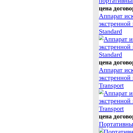
цена догов
Аппарат ис
экстренно
Standard
цена догов
Аппарат ис
экстренно
Transport
цена догов
Портативны