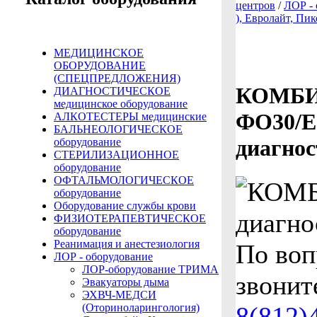
центров
/
ЛОР - 
), Евролайт, Пи
МЕДИЦИНСКОЕ
ОБОРУДОВАНИЕ
(СПЕЦПРЕДЛОЖЕНИЯ)
КОМБ
ДИАГНОСТИЧЕСКОЕ
медицинское оборудование
ФО30/E
АЛКОТЕСТЕРЫ медицинские
БАЛЬНЕОЛОГИЧЕСКОЕ
диагнос
оборудование
СТЕРИЛИЗАЦИОННОЕ
оборудование
ОФТАЛЬМОЛОГИЧЕСКОЕ
оборудование
Оборудование службы крови
ФИЗИОТЕРАПЕВТИЧЕСКОЕ
оборудование
Реанимация и анестезиология
По воп
ЛОР - оборудование
ЛОР-оборудование ТРИМА
звонит
Эвакуаторы дыма
ЭХВЧ-МЕДСИ
(Оториноларингология)
8(812)