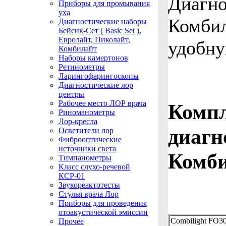
Диагно
Приборы для промывания
уха
Комбил
Диагностические наборы
Бейсик-Сет ( Basic Set ),
Евролайт, Пиколайт,
удобну
Комбилайт
Наборы камертонов
Ретинометры
Ларингофарингоскопы
Диагностические лор
центры
Рабочее место ЛОР врача
Компл
Риноманометры
Лор-кресла
диагн
Осветители лор
Фиброоптические
источники света
Комб
Тимпанометры
Класс слухо-речевой
КСР-01
Звукореактотесты
Стулья врача Лор
Приборы для проведения
отоакустической эмиссии
Combilight FO3
Прочее