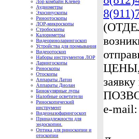
Лор комбайн Клевер
Аудиометры
8(911)
Эхосинускопы
Риноотоскопы
(ОТДЕ
ЛОР-микроскопы
Стробоскопы
Калориметры
возник
Видеориноларингоскоп
Устройства для промывания
отпра
Видеоотоскоп
Наборы инструментов ЛОР
Ларингоскопы
ЦЕНЫ,
Риноскопы
Отоскопы
заявку
Аппараты Латон
Аппараты Диолан
Бинокулярные лупы
ПОЗВ
Налобные осветители
Риноскопический
e-mail
инструмент
Видеоназофарингоскоп
Принадлежности для
эндоскопии.
Оптика для риноскопии и
отоскопии