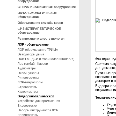
оборудование
СТЕРИЛИЗАЦИОННОЕ оборудование
ОФТАЛЬМОЛОГИЧЕСКОЕ
оборудование
Оборудование службы крови
ФИЗИОТЕРАПЕВТИЧЕСКОЕ
оборудование
Реанимация и анестезиология
ЛОР - оборудование
ЛОР-оборудование ТРИМА
Эвакуаторы дыма
благодаря и
ЭХВЧ-МЕДСИ (Оториноларингология)
Лор комбайн Клевер
Система виз
для демонстр
Аудиометры
Рутинные пр
Эхосинускопы
позволяют п
Риноотоскопы
доктором и 
ЛОР-микроскопы
Видеоринола
Стробоскопы
визуализаци
Калориметры
Видеориноларингоскоп
Технические
Устройства для промывания
Глуби
Видеоотоскоп
Угол 
Наборы инструментов ЛОР
Диаме
Ларингоскопы