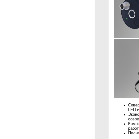
Совер
LED и
Эконо
совре
Компа
работ
Полна