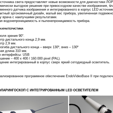
сточника света предоставляет новые возможности для диагностики ЛОР
мически выгодное решение при превосходном качестве изображения, бл
менного датчика изображения и интегрированного в корпус LED источник
ктный эргономичный дизайн, малый вес прибора, увеличенная подвижн
у врача с наилучшими результатами.
я водонепроницаемость и пыленепроницаемость прибора.
ХАРАКТЕРИСТИКИ:
поля зрения 90°.
тр дистального конца 2,9 мм.
тр 2,9 мм.
изгиба дистального конца – вверх 130º, вниз – 130º
ая длина 310 мм.
о интерфейсы: USB
шение – 400 x 400 / 160.000 pixel (PAL).
ение интегрированный в корпус сверх яркий сетодиодный осветитель.
ализированное программное обеспечение EndoVideoBase II при подключ
ЛАРИНГОСКОП С ИНТЕГРИРОВАННЫМ LED ОСВЕТИТЕЛЕМ