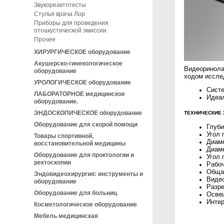
Звукореактотесты
Стулья врача Лор
Приборы для проведения
отоакустической эмиссии
Прочее
ХИРУРГИЧЕСКОЕ оборудование
Акушерско-гинекологическое
Видеоринола
оборудование
ходом иссле
УРОЛОГИЧЕСКОЕ оборудование
Систе
ЛАБОРАТОРНОЕ медицинское
Идеал
оборудование.
ЭНДОСКОПИЧЕСКОЕ оборудование
ТЕХНИЧЕСКИЕ 
Оборудование для скорой помощи
Глуби
Угол 
Товары спортивной,
Диаме
восстановительной медицины
Диаме
Оборудование для проктологии и
Угол 
ректоскопии
Рабоч
Обща
Эндовидеохирургия: инструменты и
Виде
оборудование
Разре
Оборудование для больниц
Осве
Интер
Косметологическое оборудование
Мебель медицинская