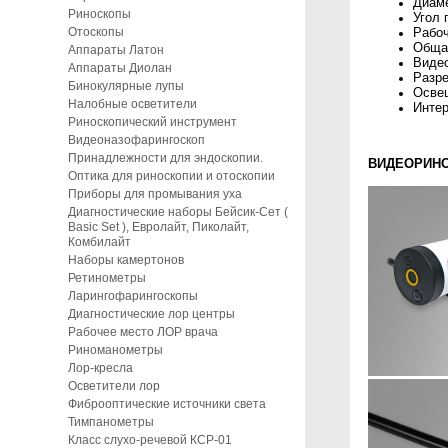
Диаме
Риноскопы
Угол 
Отоскопы
Рабоч
Обща
Аппараты Латон
Виде
Аппараты Диолан
Разре
Бинокулярные лупы
Освещ
Налобные осветители
Интерф
Риноскопический инструмент
Видеоназофарингоскоп
Принадлежности для эндоскопии.
ВИДЕОРИНО
Оптика для риноскопии и отоскопии
Приборы для промывания уха
Диагностические наборы Бейсик-Сет (
Basic Set ), Евролайт, Пиколайт,
Комбилайт
Наборы камертонов
Ретинометры
Ларингофарингоскопы
Диагностические лор центры
Рабочее место ЛОР врача
Риноманометры
Лор-кресла
Осветители лор
Фиброоптические источники света
Тимпанометры
Класс слухо-речевой КСР-01