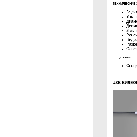
ТЕХНИЧЕСКИЕ 
Глуби
Угол 
Диаме
Диаме
Углы 
Рабоч
Видео
Разре
Освещ
Опционально:
Специ
USB ВИДЕО