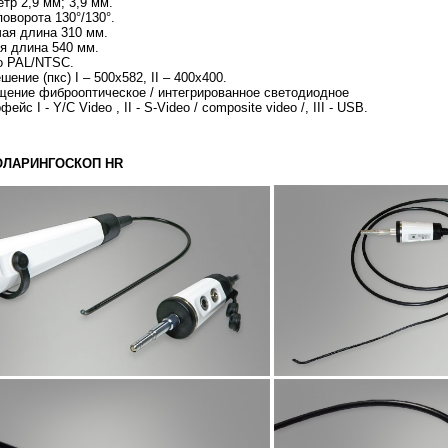
тр 2,9 мм; 3,9 мм.
поворота 130°/130°.
ая длина 310 мм.
я длина 540 мм.
о PAL/NTSC.
шение (пкс) I – 500x582, II – 400х400.
ение фиброоптическое / интегрированное светодиодное
ейс I - Y/C Video , II - S-Video / composite video /, III - USB.
ЛАРИНГОСКОП HR