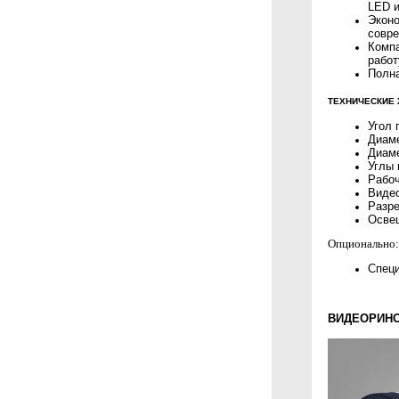
LED и
Эконо
совре
Компа
работ
Полна
ТЕХНИЧЕСКИЕ 
Угол 
Диаме
Диаме
Углы 
Рабоч
Виде
Разре
Освещ
Опционально:
Специ
ВИДЕОРИНО