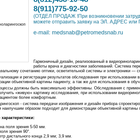
8(911)775-92-50
(ОТДЕЛ ПРОДАЖ !При возникновении затр
можете отправить заявку на ЭЛ. АДРЕС и
e-mail:
medsnab@petromedsnab.ru
Гармоничный дизайн, реализованный в видеоринолари
работы врача и диагностики заболеваний. Система пе
деальному сочетанию оптики, осветительной системы и электроники — 
уализации и регистрации результатов обследования при использовании
ации объективной картины пациенту, а так же для использования в обу
оцессы должны быть максимально эффективны. Обследования с примен
олучить «живую» картинку исследования, при использовании видеорино
пациентом более комфортным.
рингоскоп - система передачи изображения и дизайн прибора спроектир
и наилучшим образом подходит для демонстрации объективной картины 
 характеристики:
на поля зрения 5-50 мм.
поля зрения 90°.
тр дистального конца 2,9 мм; 3,9 мм.