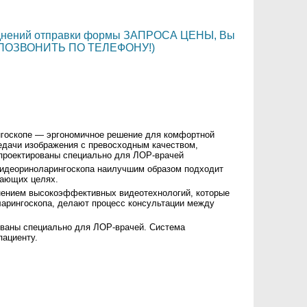
уднений отправки формы ЗАПРОСА ЦЕНЫ, Вы
ли ПОЗВОНИТЬ ПО ТЕЛЕФОНУ!)
нгоскопе — эргономичное решение для комфортной
редачи изображения с превосходным качеством,
спроектированы специально для ЛОР-врачей
 видеориноларингоскопа наилучшим образом подходит
чающих целях.
ением высокоэффективных видеотехнологий, которые
ларингоскопа, делают процесс консультации между
ованы специально для ЛОР-врачей. Система
пациенту.