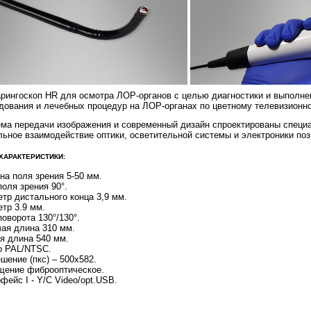
рингоскоп HR для осмотра ЛОР-органов с целью диагностики и выполне
дования и лечебных процедур на ЛОР-органах по цветному телевизионн
ма передачи изображения и современный дизайн спроектированы специ
ьное взаимодействие оптики, осветительной системы и электроники по
ХАРАКТЕРИСТИКИ:
на поля зрения 5-50 мм.
поля зрения 90°.
тр дистального конца 3,9 мм.
тр 3.9 мм.
поворота 130°/130°.
ая длина 310 мм.
я длина 540 мм.
о PAL/NTSC.
шение (пкс) – 500x582.
щение фиброоптическое.
фейс I - Y/C Video/opt.USB.