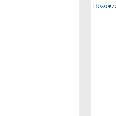
Похожие
Аппарат
коленного 
Аппарат 
разра
прог
Аппарат A
для раз
прог