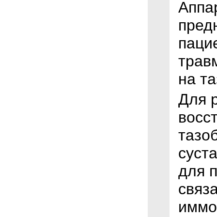
Аппа
пред
паци
трав
на т
Для 
восс
тазо
суста
для 
связ
иммо