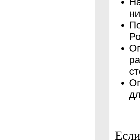
На
ни
По
Ро
Оп
ра
ст
Оп
дл
Если