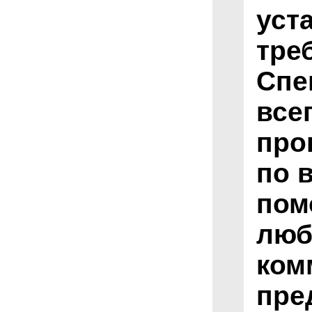
уст
тре
Спе
все
про
по 
пом
люб
ком
пре