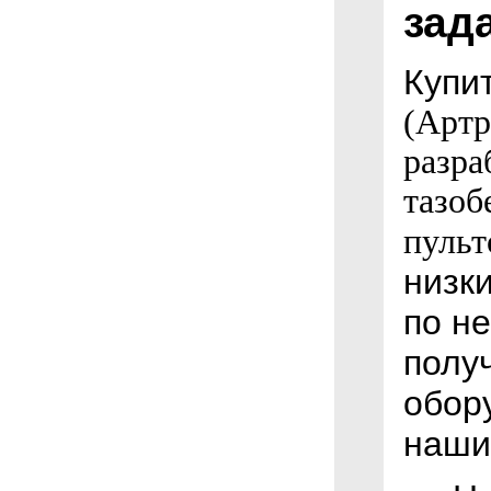
зад
Купи
(Артр
разра
тазоб
пульт
низк
по н
полу
обор
наши