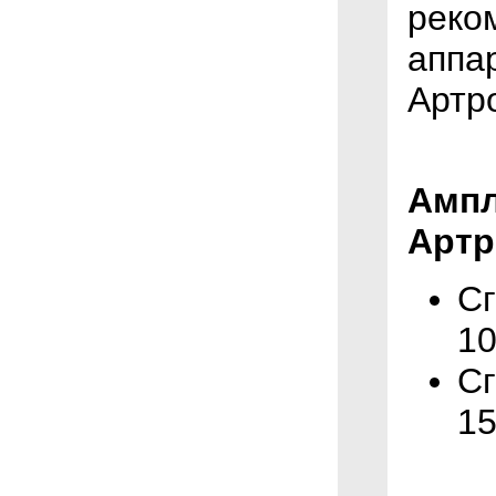
реко
аппа
Артр
Ампл
Артр
Сг
10
Сг
15