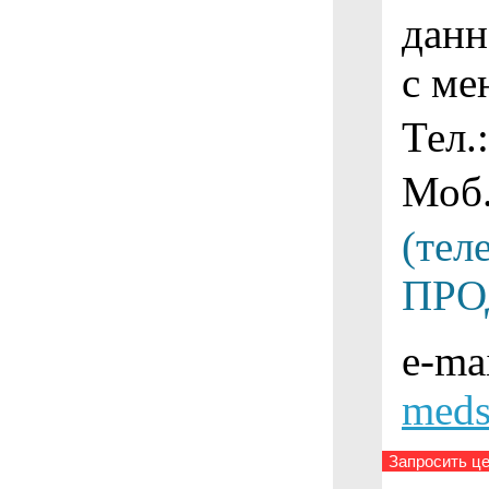
данн
с ме
Тел.:
Моб
(тел
ПРО
e-mai
meds
Запросить це