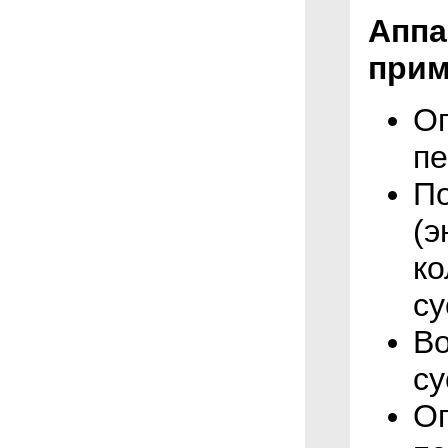
Аппа
прим
О
п
П
(э
ко
су
Во
су
Оп