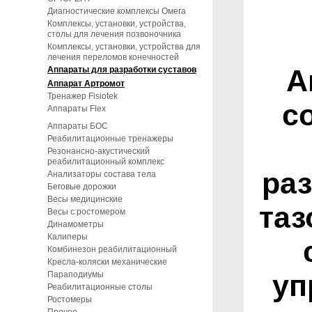
Диагностические комплексы Омега
Комплексы, установки, устройства,
столы для лечения позвоночника
Комплексы, установки, устройства для
лечения переломов конечностей
А
Аппараты для разработки суставов
Аппарат Aртромот
Тренажер Fisiotek
c
Аппараты Flex
Аппараты БОС
Реабилитационные тренажеры
Резонансно-акустический
реабилитационный комплекс
раз
Анализаторы состава тела
Беговые дорожки
Весы медицинские
таз
Весы с ростомером
Динамометры
Калиперы
Комбинезон реабилитационный
Кресла-коляски механические
уп
Параподиумы
Реабилитационные столы
Ростомеры