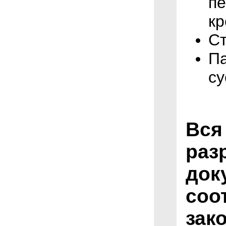
пе
кр
Ст
Па
су
Вся
раз
док
соо
зак