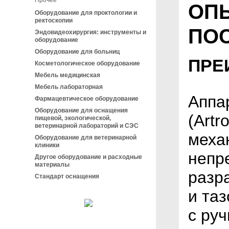
Прочее
ОП
Оборудование для проктологии и
ректоскопии
ПО
Эндовидеохирургия: инструменты и
оборудование
Оборудование для больниц
ПРЕ
Косметологическое оборудование
Мебель медицинская
Мебель лабораторная
Аппа
Фармацевтическое оборудование
Оборудование для оснащения
(Artr
пищевой, экологической,
ветеринарной лабораторий и СЭС
меха
Оборудование для ветеринарной
клиники
непр
Другое оборудование и расходные
материалы
разр
Стандарт оснащения
и таз
с ру