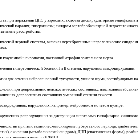
тва при поражении ЦНС у взрослых, включая дисциркуляторные энцефалопатии
ический паралич; гиперкинезы; синдром вертебробазилярной недостаточност
тативные расстройства.
ческой нервной системы, включая вертеброгенные неврологические синдром
вов.
и глаукомной нейропатии, частичной атрофии зрительного нерва.
лечения гипертонической болезни I и II степени, нарушения микроциркуляции.
огии
для лечения нейросенсорной тугоухости, ушного шума, вестибулярных н
кологии
при депрессивных непсихотических состояниях, алкогольном абстине
раничных депрессивных состояниях умеренной степени тяжести.
роэндокринных нарушениях, например, нейрогенном мочевом пузыре.
нарушениях репродукции из-за дисфункции гипоталамо-гипофизарно-яичниково
кринологии
при гипоталамическом синдроме пубертатного периода, диабетичес
атия), ожирении (метаболический синдром), ДЦП (спастическая форма), реаби
нкциях мочевого пузыря (НДМП).