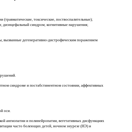
 (травматические, токсические, поствоспалительные);
и; диэнцефальный синдром; когнитивные нарушения;
ы, вызванные дегенеративно-дистрофическим поражением
арушений.
нтном синдроме и постабстинентном состоянии, аффективных
й оси.
кой ангиопатии и полинейропатии, вегетативных дисфункциях
литации часто болеющих детей, ночном энурезе (НЭ) и