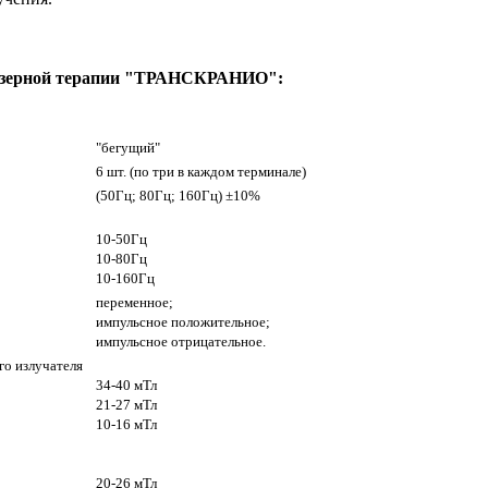
-лазерной терапии "ТРАНСКРАНИО":
"бегущий"
6 шт. (по три в каждом терминале)
(50Гц; 80Гц; 160Гц) ±10%
10-50Гц
10-80Гц
10-160Гц
переменное;
импульсное положительное;
импульсное отрицательное.
го излучателя
34-40 мТл
21-27 мТл
10-16 мТл
20-26 мТл