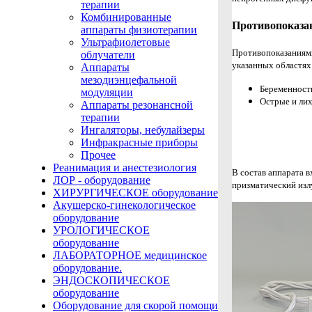
терапии
Комбинированные
Противопоказа
аппараты физиотерапии
Ультрафиолетовые
Противопоказаниями
облучатели
указанных областя
Аппараты
мезодиэнцефальной
Беременность
модуляции
Острые и ли
Аппараты резонансной
терапии
Ингаляторы, небулайзеры
Инфракрасные приборы
Прочее
Реанимация и анестезиология
В состав аппарата
в
ЛОР - оборудование
призматический изл
ХИРУРГИЧЕСКОЕ оборудование
Акушерско-гинекологическое
оборудование
УРОЛОГИЧЕСКОЕ
оборудование
ЛАБОРАТОРНОЕ медицинское
оборудование.
ЭНДОСКОПИЧЕСКОЕ
оборудование
Оборудование для скорой помощи