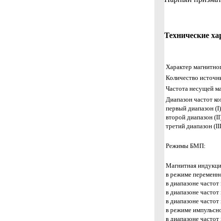
Технические х
Характер магнитно
Количество источни
Частота несущей ма
Диапазон частот ко
первый диапазон (I)
второй диапазон (II)
третий диапазон (III
Режимы БМП:
Магнитная индукци
в режиме переменно
в диапазоне частот
в диапазоне частот
в диапазоне частот
в режиме импульсно
в диапазоне частот