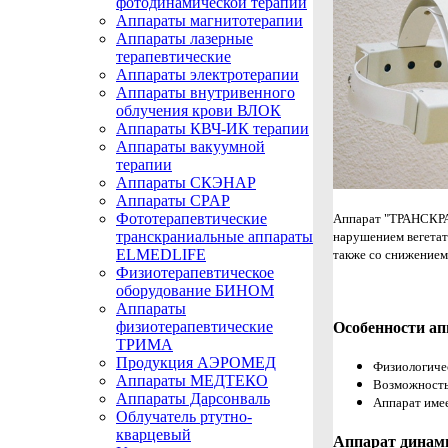
фотодинамической терапии
Аппараты магнитотерапии
Аппараты лазерные
терапевтические
Аппараты электротерапии
Аппараты внутривенного
облучения крови ВЛОК
Аппараты КВЧ-ИК терапии
Аппараты вакуумной
терапии
Аппараты СКЭНАР
Аппараты CPAP
Фототерапевтические
Аппарат "ТРАНСКРАН
транскраниальные аппараты
нарушением вегетат
ELMEDLIFE
также со снижением
Физиотерапевтическое
оборудование БИНОМ
Аппараты
физиотерапевтические
Особенности а
ТРИМА
Продукция АЭРОМЕД
Физиологичес
Аппараты МЕДТЕКО
Возможность 
Аппараты Дарсонваль
Аппарат имее
Облучатель ртутно-
кварцевый
Аппарат динам