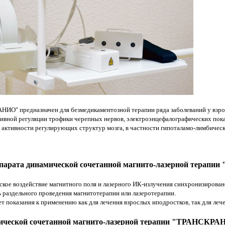
ИО" предназначен для безмедикаментозной терапии ряда заболеваний у взро
ивной регуляции трофики черепных нервов, электроэнцефалографических показ
 активности регулирующих структур мозга, в частности гипоталамо-лимбическ
ппарата динамической сочетанной магнито-лазерной терап
кое воздействие магнитного поля и лазерного ИК-излучения синхронизирован
раздельного проведения магнитотерапии или лазеротерапии.
т показания к применению как для лечения взрослых иподростков, так для лече
ической сочетанной магнито-лазерной терапии "ТРАНСКРАН