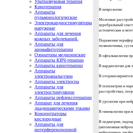
Ультразвуковая терапия
Криотерапия
В неврологии:
Аппараты
пульмонологические
Мозговые расстройс
Электрокардиостимуляторы
церебральный спаст
наружные
астенические и веге
Аппараты для лечения
кожных заболеваний.
Поражения перифери
Аппараты для
позвоночника, суста
аромафитотерапии
Озонаторы медицинские
В офтальмологии
пр
Аппараты КВЧ-терапии
Аппараты криотерапии
В кардиологии
для 
Аппараты
В оториноларингол
электроанальгезии
Аппараты электросна
В психиатрии и нар
Аппараты для
расстройствах, пог
электростимуляции
Аппараты рефлексотерапии
В урологии
при ней
Аппарат для лечения
диадинамическими токами
В гинекологии
при 
Концентраторы
кислородные
В педиатрии, эндо
Аппараты для
(автономная нейроп
интерференционной
нейрогенных дисфу