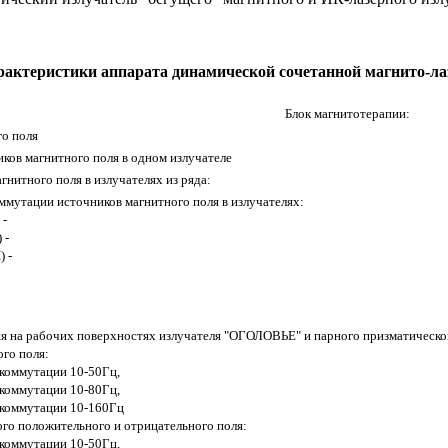
арактеристики аппарата динамической сочетанной магнито
Блок магнитотерапии:
го поля
ков магнитного поля в одном излучателе
гнитного поля в излучателях из ряда:
ммутации источников магнитного поля в излучателях:
 -
 -
) -
я на рабочих поверхностях излучателя "ОГОЛОВЬЕ" и парного призматическо
го поля:
 коммутации 10-50Гц,
 коммутации 10-80Гц,
 коммутации 10-160Гц
го положительного и отрицательного поля:
 коммутации 10-50Гц,