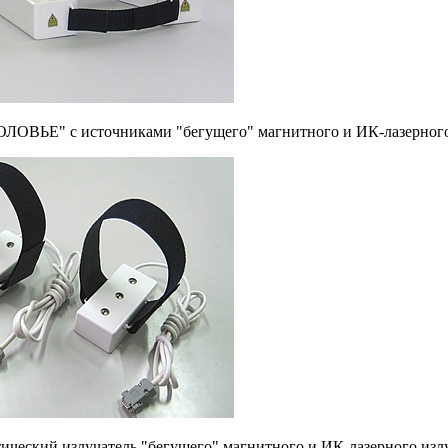
ОЛОВЬЕ" с источниками "бегущего" магнитного и ИК-лазерного
ческий излучатель "бегущего" магнитного и ИК-лазерного изл