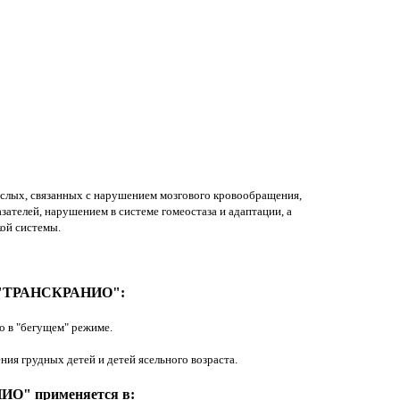
слых, связанных с нарушением мозгового кровообращения,
ателей, нарушением в системе гомеостаза и адаптации, а
ой системы.
ии "ТРАНСКРАНИО":
о в "бегущем" режиме.
ния грудных детей и детей ясельного возраста.
ИО" применяется в: