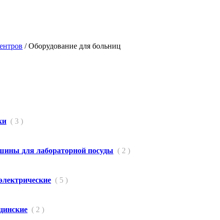
ентров
/
Оборудование для больниц
ки
( 3 )
ины для лабораторной посуды
( 2 )
электрические
( 5 )
цинские
( 2 )