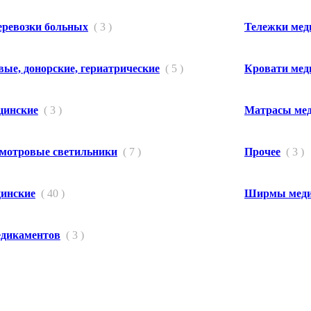
еревозки больных
( 3 )
Тележки мед
вые, донорские, гериатрические
( 5 )
Кровати мед
цинские
( 3 )
Матрасы ме
мотровые светильники
( 7 )
Прочее
( 3 )
цинские
( 40 )
Ширмы меди
дикаментов
( 3 )