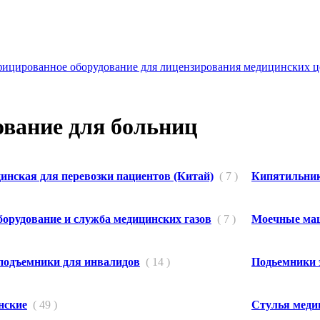
ицированное оборудование для лицензирования медицинских ц
вание для больниц
инская для перевозки пациентов (Китай)
( 7 )
Кипятильни
борудование и служба медицинских газов
( 7 )
Моечные маш
подъемники для инвалидов
( 14 )
Подьемники 
нские
( 49 )
Стулья меди