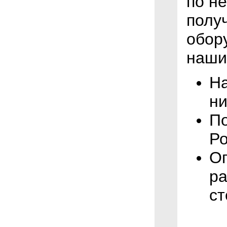
по н
полу
обор
наши
На
ни
По
Ро
Оп
ра
ст