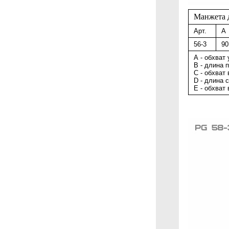
Манжета 
Арт.
A
56-3
90
А - обхват 
В - длина 
С - обхват
D - длина 
E - обхват