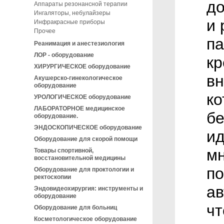
до
Аппараты резонансной терапии
Ингаляторы, небулайзеры
и 
Инфракрасные приборы
Прочее
па
Реанимация и анестезиология
ЛОР - оборудование
кр
ХИРУРГИЧЕСКОЕ оборудование
вн
Акушерско-гинекологическое
оборудование
ко
УРОЛОГИЧЕСКОЕ оборудование
ЛАБОРАТОРНОЕ медицинское
бе
оборудование.
ЭНДОСКОПИЧЕСКОЕ оборудование
ид
Оборудование для скорой помощи
мн
Товары спортивной,
восстановительной медицины
по
Оборудование для проктологии и
ректоскопии
ав
Эндовидеохирургия: инструменты и
оборудование
чт
Оборудование для больниц
Косметологическое оборудование