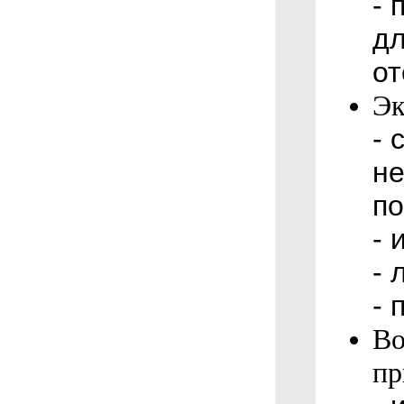
- 
дл
от
Эк
- 
не
п
- 
- 
- 
Во
пр