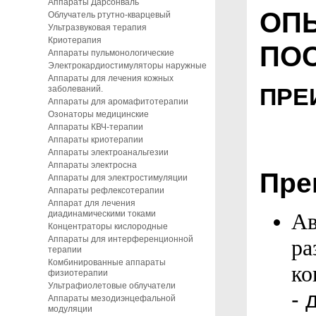
Аппараты Дарсонваль
ОП
Облучатель ртутно-кварцевый
Ультразвуковая терапия
Криотерапия
ПО
Аппараты пульмонологические
Электрокардиостимуляторы наружные
Аппараты для лечения кожных
ПРЕ
заболеваний.
Аппараты для аромафитотерапии
Озонаторы медицинские
Аппараты КВЧ-терапии
Аппараты криотерапии
Аппараты электроанальгезии
Аппараты электросна
Пре
Аппараты для электростимуляции
Аппараты рефлексотерапии
Аппарат для лечения
диадинамическими токами
Ав
Концентраторы кислородные
Аппараты для интерференционной
ра
терапии
Комбинированные аппараты
ко
физиотерапии
Ультрафиолетовые облучатели
- 
Аппараты мезодиэнцефальной
модуляции