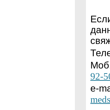
Есл
дан
свя
Тел
Моб
92-5
e-ma
meds