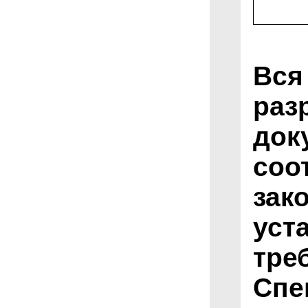
Вся
раз
док
соо
зак
уст
тре
Спе