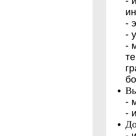
- 
и
- 
- 
- 
те
гр
бо
Вы
- 
- 
До
- 