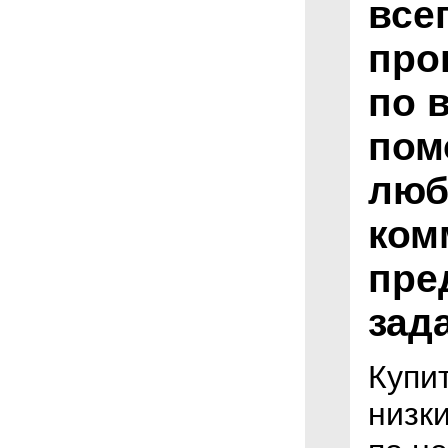
все
про
по 
пом
люб
ком
пре
зад
Купи
низк