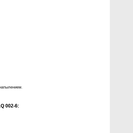
 напылением.
Q 002-6: