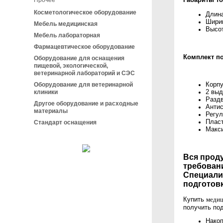
Прочее
Косметологическое оборудование
Длина
Ширин
Мебель медицинская
Высот
Мебель лабораторная
Фармацевтическое оборудование
Комплект п
Оборудование для оснащения
пищевой, экологической,
ветеринарной лабораторий и СЭС
Корпу
Оборудование для ветеринарной
2 выд
клиники
Раздв
Другое оборудование и расходные
Антис
материалы
Регул
Пласт
Стандарт оснащения
Макси
Вся прод
требован
Специали
подготовк
Купить
медиц
получить по
Накоп