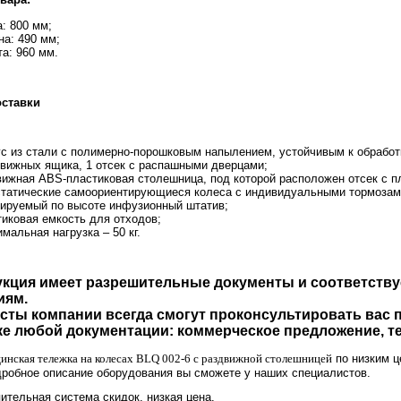
: 800 мм;
а: 490 мм;
а: 960 мм.
оставки
с из стали с полимерно-порошковым напылением, устойчивым к обраб
вижных ящика, 1 отсек с распашными дверцами;
ижная ABS-пластиковая столешница, под которой расположен отсек с 
татические самоориентирующиеся колеса с индивидуальными тормозам
ируемый по высоте инфузионный штатив;
иковая емкость для отходов;
мальная нагрузка – 50 кг.
укция имеет разрешительные документы и соответств
иям.
сты компании всегда смогут проконсультировать вас 
е любой документации: коммерческое предложение, те
инская тележка на колесах BLQ 002-6 с раздвижной столешницей
по низким ц
дробное описание оборудования вы сможете у наших специалистов.
ительная система скидок, низкая цена.