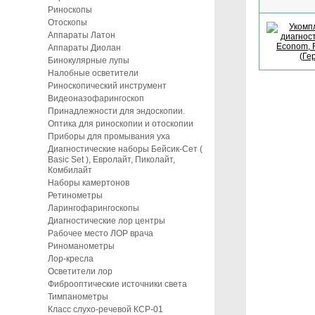
Риноскопы
Отоскопы
Аппараты Латон
Аппараты Диолан
Бинокулярные лупы
Налобные осветители
Риноскопический инструмент
Видеоназофарингоскоп
Принадлежности для эндоскопии.
Оптика для риноскопии и отоскопии
Приборы для промывания уха
Диагностические наборы Бейсик-Сет (
Basic Set ), Евролайт, Пиколайт,
Комбилайт
Наборы камертонов
Ретинометры
Ларингофарингоскопы
Диагностические лор центры
Рабочее место ЛОР врача
Риноманометры
Лор-кресла
Осветители лор
Фиброоптические источники света
Тимпанометры
Класс слухо-речевой КСР-01