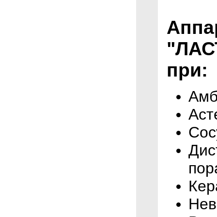
Аппа
"ЛАС
при:
Амб
Аст
Сос
Дис
пор
Кер
Нев