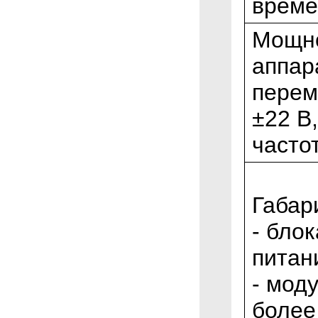
време
Мощно
аппар
перем
±22 В,
часто
Габар
- бло
питан
- мод
более