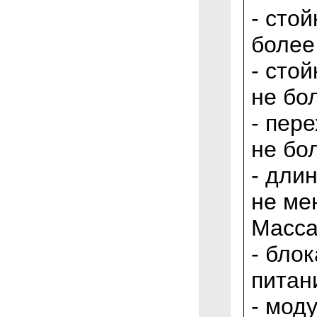
- сто
более
- сто
не бо
- пер
не бо
- дли
не ме
Масса
- бло
питан
- мод