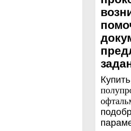
возн
помо
доку
пред
задан
Купит
полупр
офталь
подобр
параме