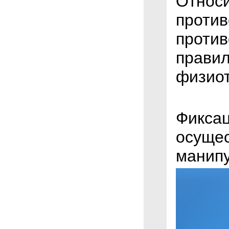
Относ
против
против
правил
физиот
Фиксац
осущес
манипу