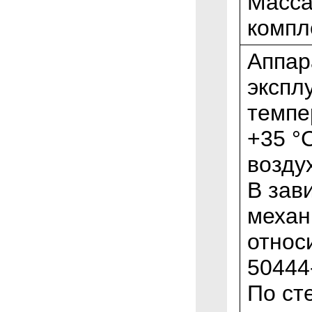
Масса
компл
Аппар
экспл
темпе
+35 °
возду
В зав
механ
относ
50444
По ст