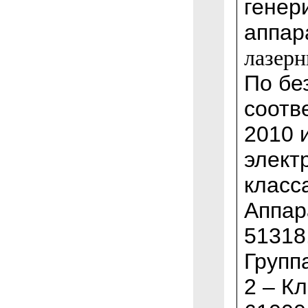
генер
аппар
лазерн
По бе
соотв
2010 
элект
класса
Аппар
51318
Групп
2 – К