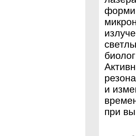
формир
микрон
излуче
светлы
биолог
Активн
резона
и изме
времен
при вы