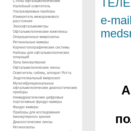
ТЕЛЕ
Столы офтальмологические
Налобный осветитель
Ультразвуковые приборы
e-mail
Измеритель межзрачкового
расстояния
Экзоофтальмометры
meds
Офтальмологические комплексы
Операционные микроскопы
Ретинальные камеры
Корнеотопографические системы
Наборы для офтальмологических
операций
Лупа бинокулярная
Офтальмологические линзы
Осветитель таблиц, аппарат Ротта
Эндотелиальный микроскоп
Мультифункциональные
А
офтальмологические диагностические
приборы
Немидриатические цифровые
портативные фундус-камеры
Фундус-камеры
Приборы для исследования
по
бинокулярного зрения
Диагностические линзы
Ретиноскопы