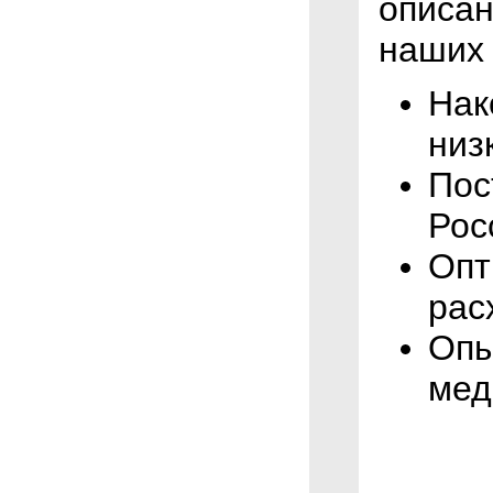
описан
наших 
Нак
низ
Пос
Рос
Опт
рас
Опы
мед