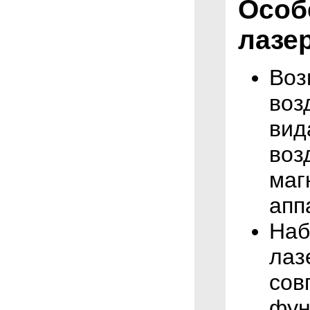
Особ
лазе
Воз
воз
вид
воз
маг
апп
Наб
лаз
сов
фун