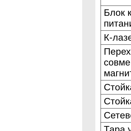
Блок 
питан
К-лаз
Перех
совме
магни
Стойк
Стойк
Сетев
Тара 