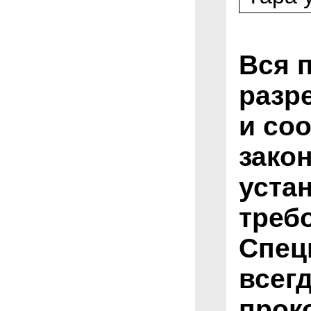
Вся 
разр
и соо
зако
уста
треб
Спец
всег
прок