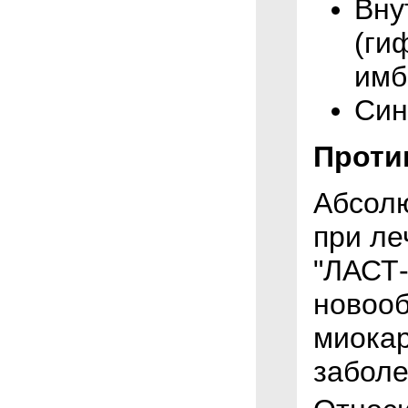
Вну
(ги
имб
Син
Проти
Абсол
при ле
"ЛАСТ-
новооб
миокар
заболе