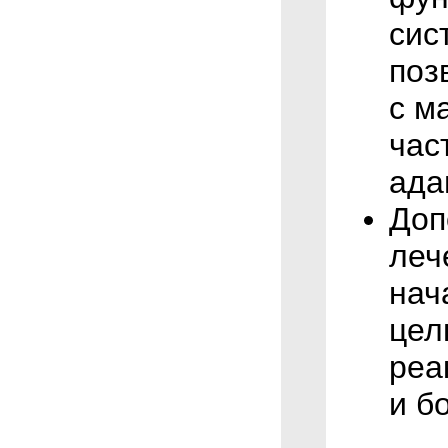
сис
поз
с м
час
ада
Доп
леч
нач
цел
реа
и б