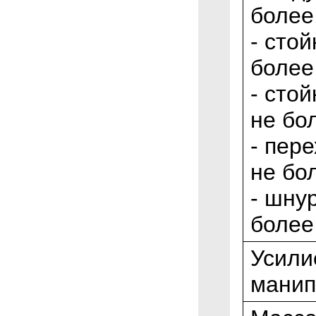
более
- сто
более
- сто
не бо
- пер
не бо
- шнур
более
Усили
манип