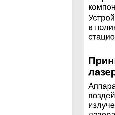
компон
Устрой
в поли
стацио
Прин
лазе
Аппара
возде
излуче
лазера