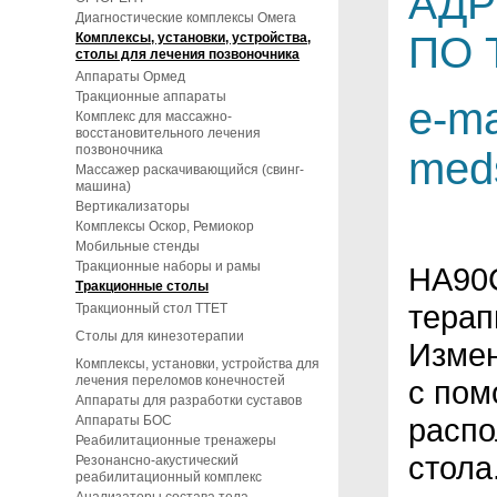
АДР
Диагностические комплексы Омега
ПО 
Комплексы, установки, устройства,
столы для лечения позвоночника
Аппараты Ормед
Тракционные аппараты
e-ma
Комплекс для массажно-
восстановительного лечения
позвоночника
med
Массажер раскачивающийся (свинг-
машина)
Вертикализаторы
Комплексы Оскор, Ремиокор
Мобильные стенды
Тракционные наборы и рамы
HA90C
Тракционные столы
терап
Тракционный стол TTET
Столы для кинезотерапии
Измен
Комплексы, установки, устройства для
лечения переломов конечностей
с пом
Аппараты для разработки суставов
распо
Аппараты БОС
Реабилитационные тренажеры
стола
Резонансно-акустический
реабилитационный комплекс