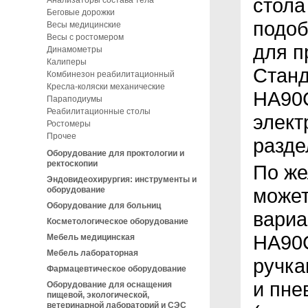
стола
Анализаторы состава тела
Беговые дорожки
подоб
Весы медицинские
Весы с ростомером
для п
Динамометры
Калиперы
Станд
Комбинезон реабилитационный
Кресла-коляски механические
HA90
Параподиумы
Реабилитационные столы
элект
Ростомеры
Прочее
разде
Оборудование для проктологии и
ректоскопии
По же
Эндовидеохирургия: инструменты и
может
оборудование
Оборудование для больниц
вариа
Косметологическое оборудование
HA90C
Мебель медицинская
Мебель лабораторная
ручка
Фармацевтическое оборудование
и пне
Оборудование для оснащения
пищевой, экологической,
ветеринарной лабораторий и СЭС