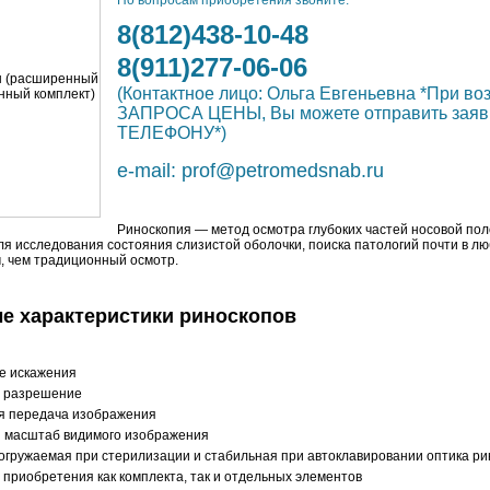
По вопросам приобретения звоните:
8(812)438-10-48
8(911)277-06-06
(Контактное лицо: Ольга Евгеньевна *При в
ЗАПРОСА ЦЕНЫ, Вы можете отправить зая
ТЕЛЕФОНУ*)
e-mail:
prof@petromedsnab.ru
Риноскопия — метод осмотра глубоких частей носовой по
ля исследования состояния слизистой оболочки, поиска патологий почти в лю
 чем традиционный осмотр.
е характеристики риноскопов
е искажения
 разрешение
я передача изображения
 масштаб видимого изображения
огружаемая при стерилизации и стабильная при автоклавировании оптика ри
 приобретения как комплекта, так и отдельных элементов