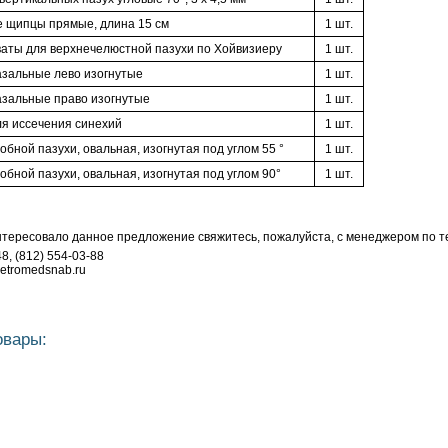
 щипцы прямые, длина 15 см
1 шт.
аты для верхнечелюстной пазухи по Хойвизиеру
1 шт.
зальные лево изогнутые
1 шт.
зальные право изогнутые
1 шт.
я иссечения синехий
1 шт.
обной пазухи, овальная, изогнутая под углом 55 °
1 шт.
обной пазухи, овальная, изогнутая под углом 90°
1 шт.
нтересовало данное предложение свяжитесь, пожалуйста, с менеджером по т
48, (812) 554-03-88
petromedsnab.ru
овары: