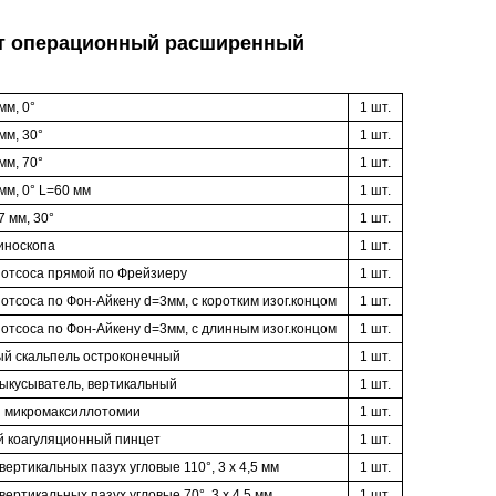
т операционный расширенный
мм, 0°
1 шт.
мм, 30°
1 шт.
мм, 70°
1 шт.
мм, 0° L=60 мм
1 шт.
7 мм, 30°
1 шт.
иноскопа
1 шт.
 отсоса прямой по Фрейзиеру
1 шт.
 отсоса по
Фон-Айкену
d=3мм, с коротким изог.концом
1 шт.
 отсоса по
Фон-Айкену
d=3мм, с длинным изог.концом
1 шт.
й скальпель остроконечный
1 шт.
ыкусыватель, вертикальный
1 шт.
я микромаксиллотомии
1 шт.
 коагуляционный пинцет
1 шт.
ертикальных пазух угловые 110°, 3 х 4,5 мм
1 шт.
ертикальных пазух угловые 70°, 3 х 4,5 мм
1 шт.