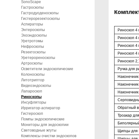
SonoScape
Гастроскопы
Комплек
Гастродуоденоскопы
Гистерорезектоскопы
Аспираторы
Энтероскопы
Риноскоп 4 
Эхоэндоскопы
Риноскоп 4 
Уретротомы
Риноскоп 4 
Нефроскопы
Резектоскопы
Риноскоп 4 
Уретерореноскопы
Риноскоп 2,
Артроскопы
Ручка для р
Осветители эндоскопические
Колоноскопы
Наконечник
Литотриптор
Наконечник
Видеоэндоскопы
Лапароскоп
Наконечник
Риноскопы
Серповидны
Инсуфляторы
Обратный в
Ирригатор-аспиратор
Гистероскоп
Троакар дл
Помпы эндоскопические
Биполярный
Мониторы для эндоскопии
Световодные жгуты
Щипцы для в
Комплексы очистки эндоскопов
Щипцы для в