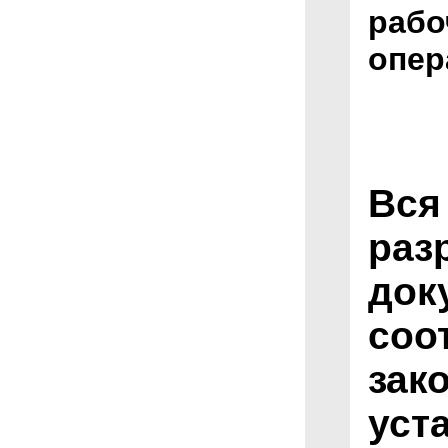
рабо
опер
Вся
раз
док
соо
зак
уст