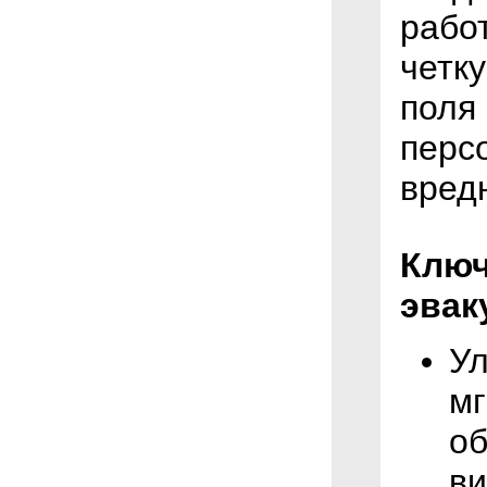
рабо
четк
поля
перс
вред
Ключ
эвак
Ул
мг
об
ви