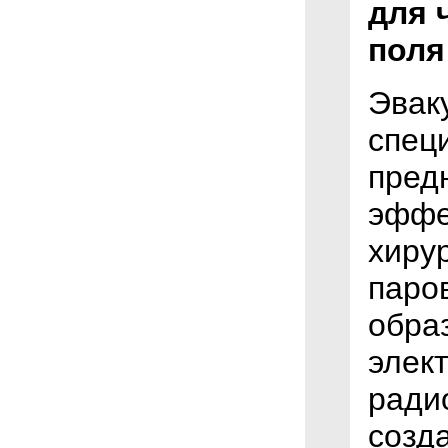
для 
поля
Эвак
спец
пред
эффе
хиру
паро
обра
элек
ради
созд