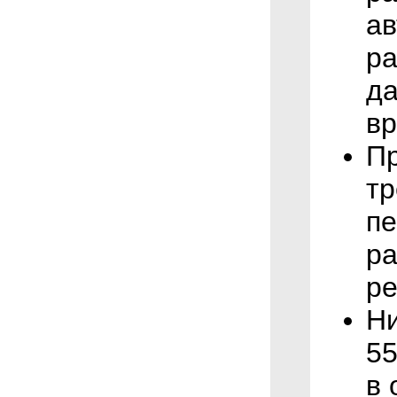
ав
ра
да
вр
Пр
тр
пе
ра
ре
Ни
55
в 