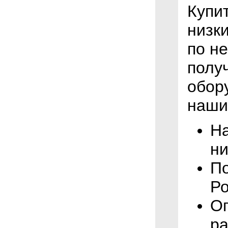
Купи
низк
по н
полу
обор
наши
На
ни
По
Ро
Оп
ра