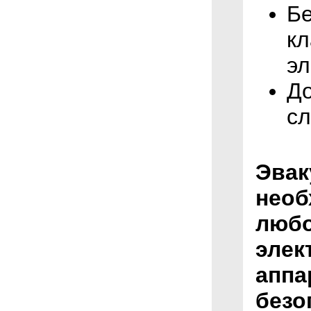
Бе
кл
эл
До
сл
Эвак
необ
люб
элек
аппа
безо