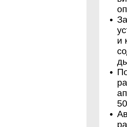
оп
За
ус
и 
со
д
По
ра
ап
50
Ав
ра