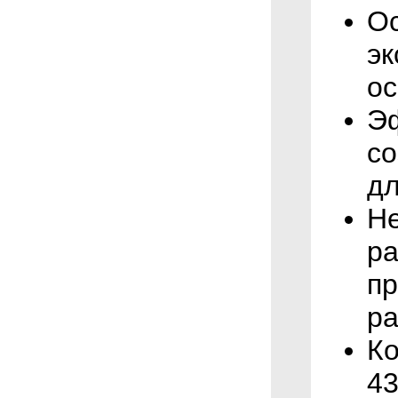
Ос
эк
ос
Э
со
дл
Не
ра
п
ра
Ко
43