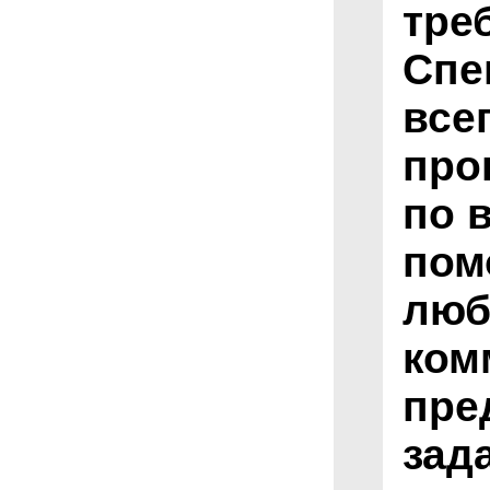
тре
Спе
все
про
по 
пом
люб
ком
пре
зад