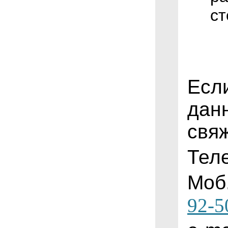
ст
Есл
дан
свя
Тел
Моб
92-5