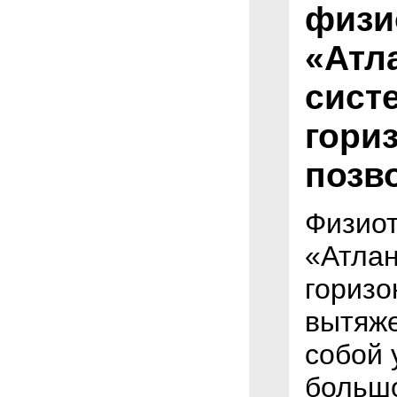
физи
«Атл
сист
гори
позв
Физиот
«Атлан
горизо
вытяже
собой 
большо