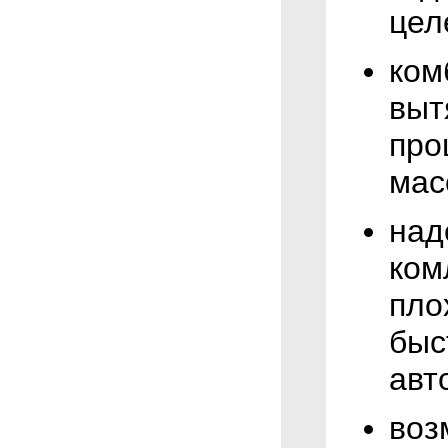
цел
ком
выт
про
мас
над
ком
пло
быс
авт
воз