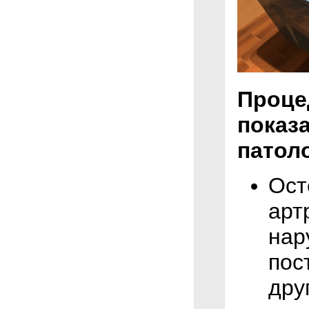
Проце
показ
патол
Ост
арт
нар
пос
дру