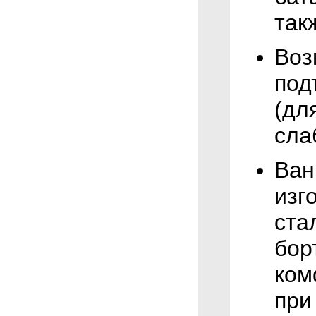
так
Воз
под
(дл
сла
Ван
изг
ста
бор
ком
при