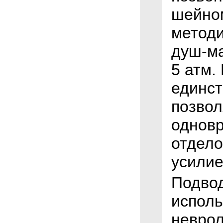
шейно
методи
душ-ма
5 атм.
единст
позво
однов
отдело
усилие
Подво
исполь
неврол