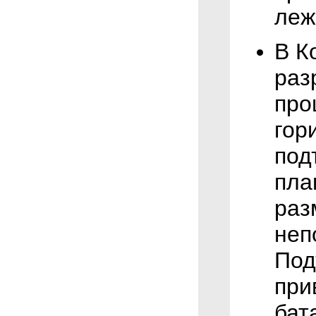
леж
В К
раз
про
гор
под
пла
раз
неп
Под
при
бат