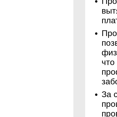
Про
выт
пла
Про
поз
физ
что
про
заб
За 
про
про