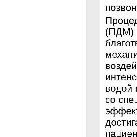
позвон
Проце
(ПДМ) 
благот
механи
воздей
интенс
водой 
со спе
эффект
достиг
пациен