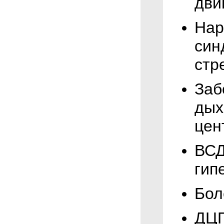
дви
Нар
син
стр
Заб
дых
цен
ВСД
гип
Бол
ДЦП