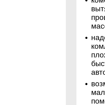
выт
про
мас
над
ком
пло
быс
авт
воз
мал
пом