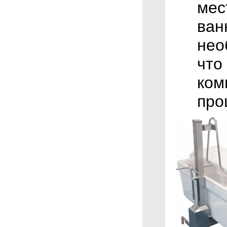
мес
ван
нео
что
ком
про