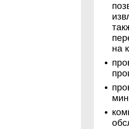
поз
изв
так
пер
на 
про
про
про
мин
ком
обс