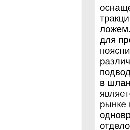
оснащ
тракци
ложем
для пр
поясни
различ
подвод
в шлан
являет
рынке
однов
отдело