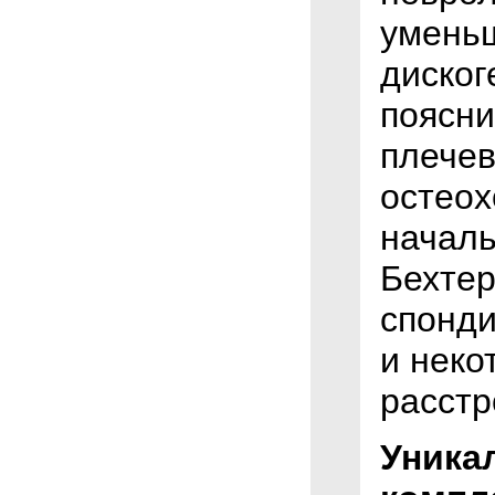
уменьш
диског
поясни
плечев
остеох
началь
Бехте
спонди
и неко
расстр
Уника