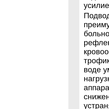
усилие
Подвод
преиму
больно
рефле
кровоо
трофик
воде у
нагруз
аппара
снижен
устран