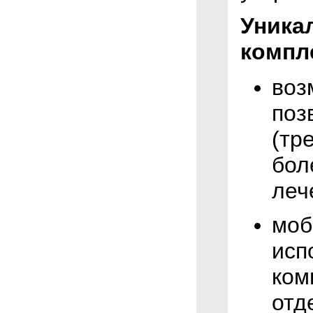
Уника
компл
воз
поз
(тр
бол
леч
моб
исп
ком
отд