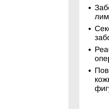
Заб
лим
Сек
заб
Реа
опе
Пов
кож
фиг