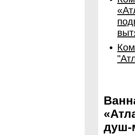
«Ат
под
выт
Ком
"Ат
Ванн
«Атл
душ-