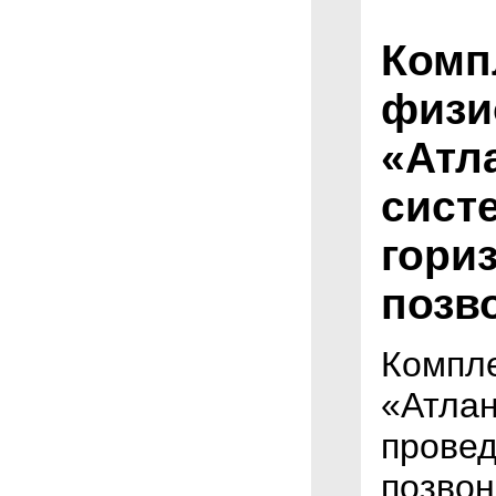
Комп
физи
«Атл
сист
гори
позв
Компле
«Атлан
провед
позвон