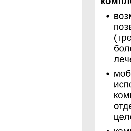
компл
воз
поз
(тр
бол
леч
моб
исп
ком
отд
цел
ком