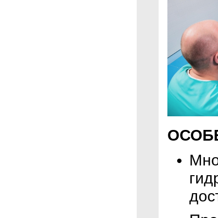
ОСОБ
Мно
гид
дос