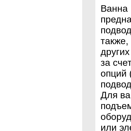
Ванна 
предна
подвод
также,
других
за сче
опций 
подвод
Для ва
подъем
оборуд
или эл