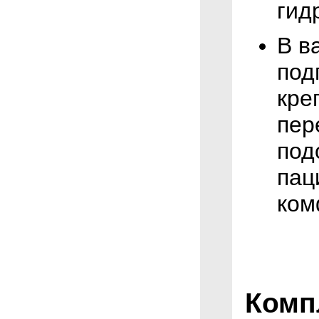
гид
В в
под
кре
пер
под
пац
ком
Комп