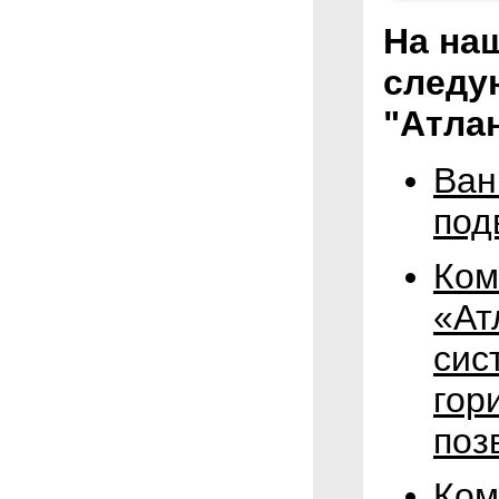
На на
следу
"Атлан
Ван
под
Ком
«Ат
сис
гор
поз
Ком