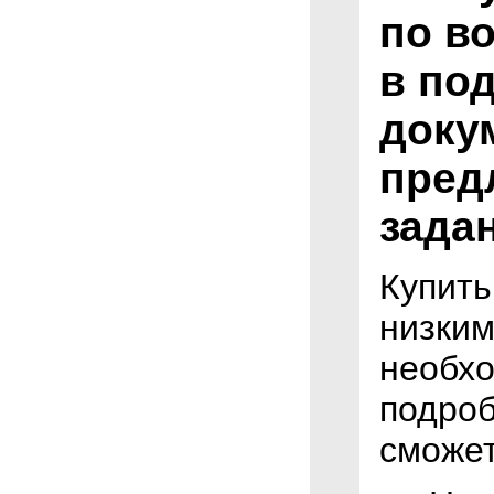
по в
в по
доку
пред
задан
Купит
низким
необхо
подроб
сможет