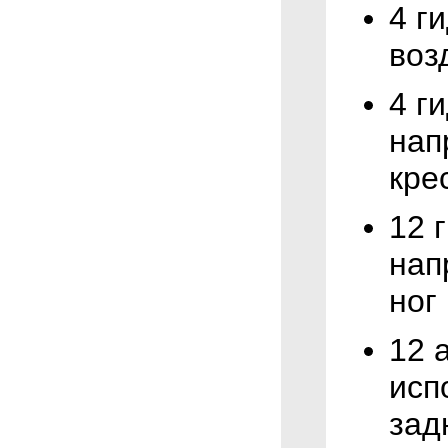
4 г
воз
4 г
нап
кре
12 
нап
ног
12 
исп
зад