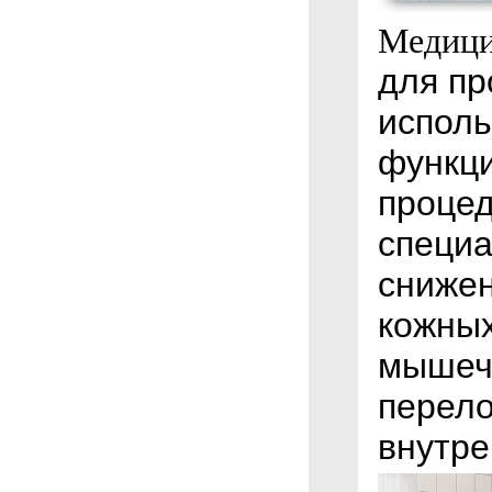
Медици
для пр
исполь
функц
процед
специ
снижен
кожных
мышечн
перело
внутре