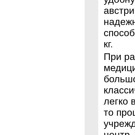
австри
надежн
способ
кг.
При ра
медици
большо
класси
легко 
то про
учрежд
центр.