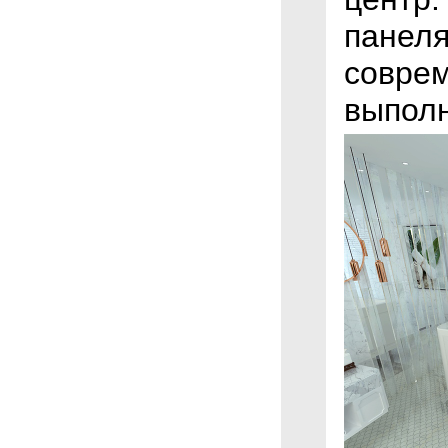
панеля
соврем
выполн