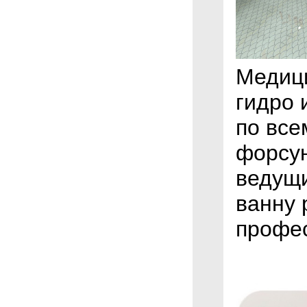
Медици
гидро 
по все
форсун
ведущи
ванну 
профес