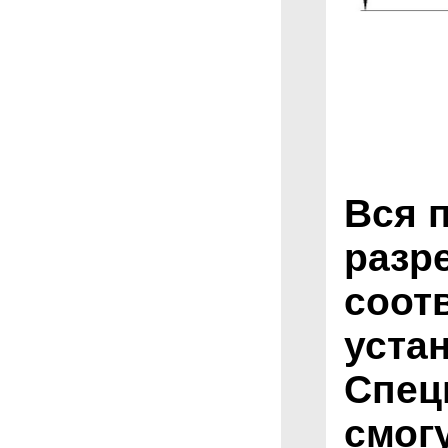
Вся 
разр
соот
уста
Спец
смог