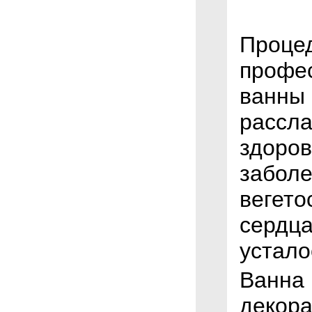
Проце
профес
ванны 
рассла
здоров
заболе
вегето
сердца
устало
Ванна 
декора