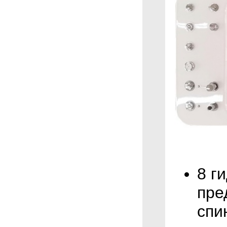
8 г
пре
спи