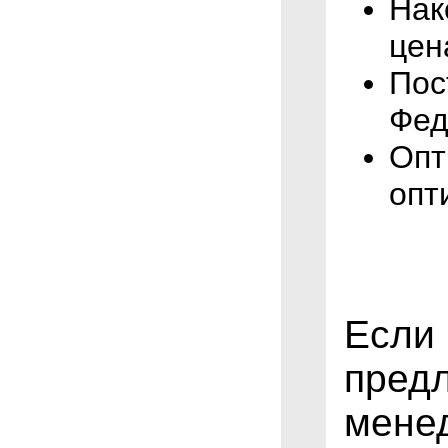
Нак
цен
Пос
Фед
Опт
опт
Если 
предл
мене