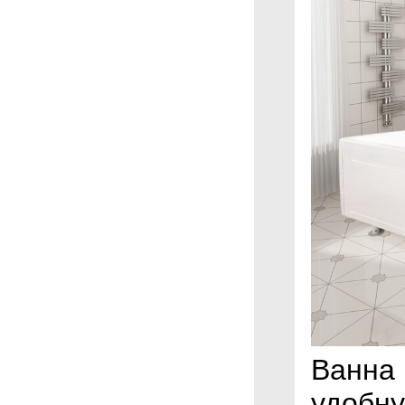
Ванна 
удобну