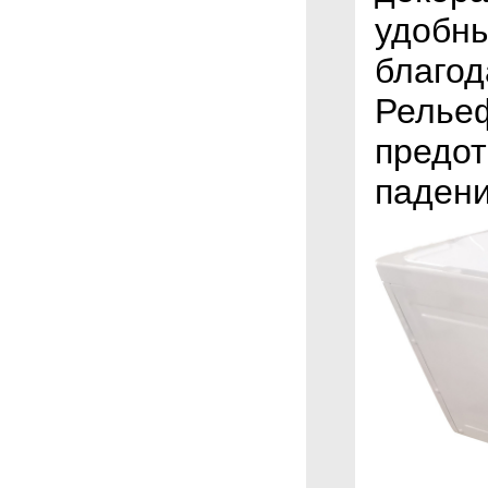
удобны
благод
Рельеф
предот
падени