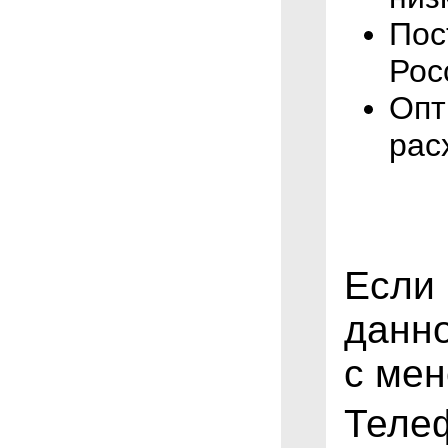
Пос
Рос
Опт
рас
Если
данн
с ме
Теле