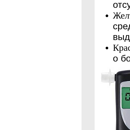
отс
Жел
сре
выд
Кра
о б