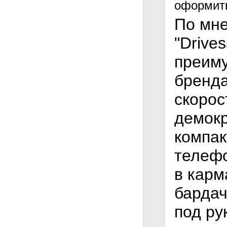
оформить
По мн
"Drive
преиму
бренда
скорос
демокр
компак
телефо
в карм
бардач
под ру