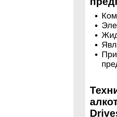
предп
Ком
Эле
Жид
Явл
При
пре
Техн
алко
Drives