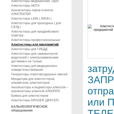
Алкотестеры медицинские Tigon
Алкотестеры АКПЭ
Анализаторы паров этанола
АЛКОТЕКТОР
Алкотестеры LION ( ЛИОН )
Алкотестеры для проходных ( для
СКУД )
Алкотестеры для предрейсового
осмотра
Алкотестеры профессиональные
Алкотестеры для предприятий
Алкотестеры для ГИБДД
Алкотестеры для самоконтроля
водителей с электрохимическим
датчиком и не только
затр
Алкотестеры для медицинского
освидетельствования
Генераторы спиртовоздушных смесей
ЗАПР
Мундштуки для алкотестеров,
алкометров, алкотекторов
Анализаторы и индикаторы алкоголя –
отпра
анализаторы алкоголя АЛКОПРО
Бумага для алкотестеров
или 
Алкотестеры DRAGER (ДРАГЕР)
БАЛЬНЕОЛОГИЧЕСКОЕ
ТЕЛЕ
оборудование