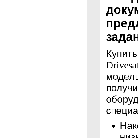
доку
пред
задан
Купит
Drivesaf
модел
получи
оборуд
специа
Нак
низ