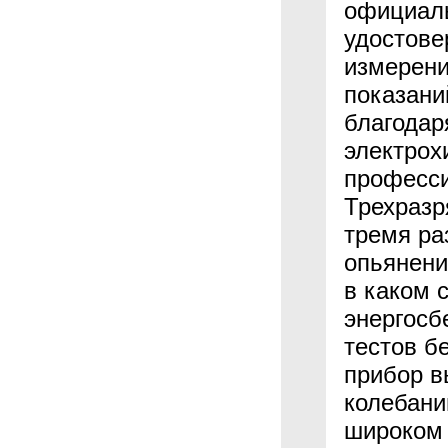
официаль
удостове
измерени
показани
благодар
электрох
професси
Трехразр
тремя ра
опьянени
в каком 
энергосб
тестов б
прибор в
колебани
широком 