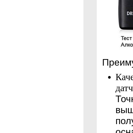
Преим
Кач
дат
Точ
выш
пол
осн