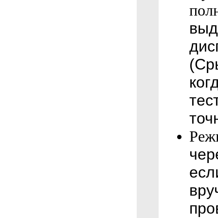
пол
выд
дис
(Ср
ког
тес
точ
Реж
чер
есл
вру
про