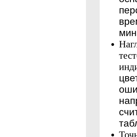
пер
вре
мин
Нагл
тест
инд
цве
оши
нап
счи
таб
Точ