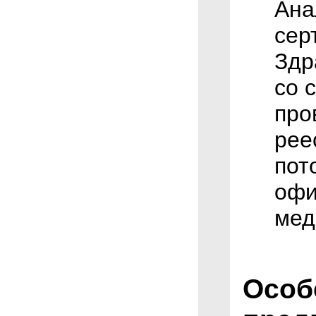
Ана
сер
Здр
со 
про
рее
пот
офи
мед
Особ