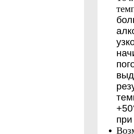
тем
бол
алк
узк
нач
пог
выд
рез
тем
+50
при 
Воз