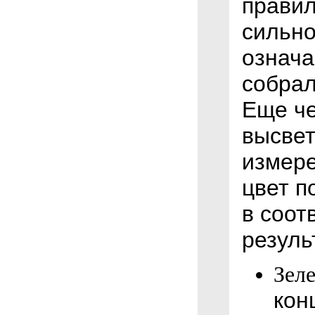
правил
сильно
означа
собра
Еще че
высвет
измере
цвет п
в соот
резуль
Зеле
кон