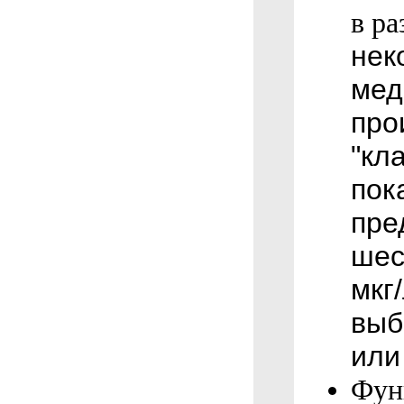
в р
нек
мед
про
"кл
пок
пре
шес
мкг
выб
или
Фун