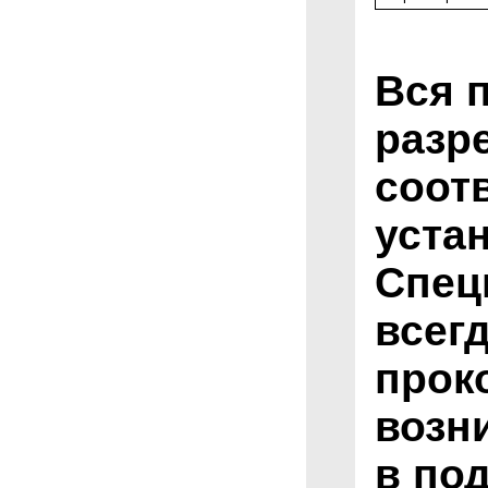
Вся 
разр
соот
уста
Спец
всег
прок
возн
в по