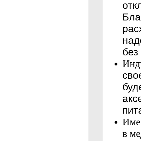
отк
Бла
рас
над
без
Инд
сво
буд
акс
пит
Имее
в м