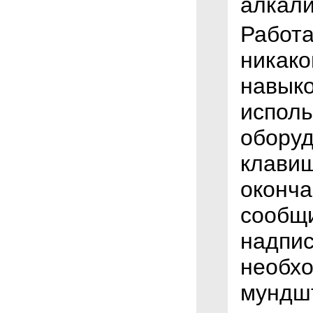
алкали
Работа
никако
навыко
исполь
оборуд
клавиш
оконча
сообщи
надпис
необхо
мундшт