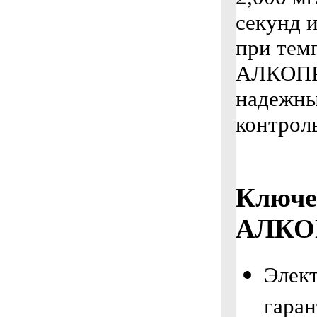
секунд 
при темп
АЛКОПРО
надежны
контрол
Ключе
АЛКОП
Элек
гара