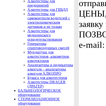
отпра
Алкотестеры для
предприятий
Алкотестеры для ГИБДД
ЦЕНЫ,
Алкотестеры для
самоконтроля водителей с
заявку
электрохимическим
датчиком и не только
Алкотестеры для
ПОЗВО
медицинского
освидетельствования
e-mail
Генераторы
спиртовоздушных смесей
Мундштуки для
алкотестеров, алкометров,
алкотекторов
Анализаторы и индикаторы
алкоголя – анализаторы
алкоголя АЛКОПРО
Бумага для алкотестеров
Алкотестеры DRAGER
(ДРАГЕР)
БАЛЬНЕОЛОГИЧЕСКОЕ
оборудование
СТЕРИЛИЗАЦИОННОЕ
оборудование