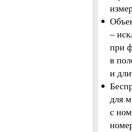
изме
Объе
– ис
при 
в пол
и дли
Бесп
для м
с но
номе