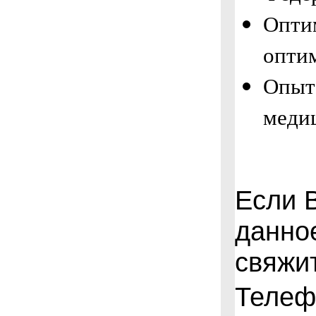
Опти
оптим
Опыт
меди
Если 
данно
свяжи
Телеф