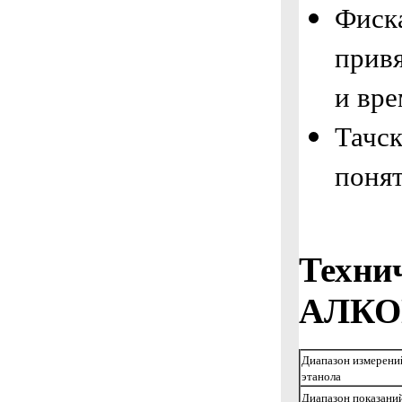
Фиск
привя
и вр
Тачс
поня
Техни
АЛКОП
Диапазон измерени
этанола
Диапазон показани