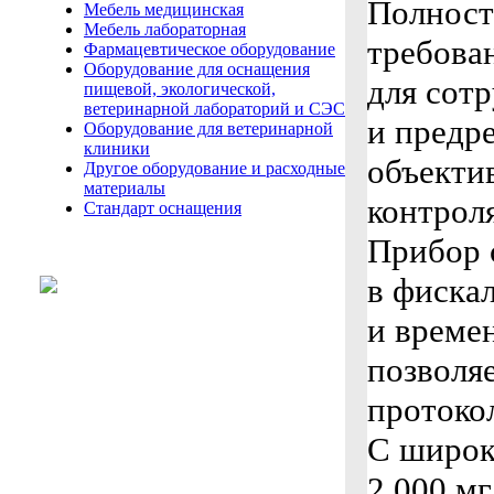
Полност
Мебель медицинская
Мебель лабораторная
требова
Фармацевтическое оборудование
Оборудование для оснащения
для сот
пищевой, экологической,
ветеринарной лабораторий и СЭС
и предр
Оборудование для ветеринарной
клиники
объекти
Другое оборудование и расходные
материалы
контрол
Стандарт оснащения
Прибор 
в фискал
и време
позволя
протоко
С широк
2,000 мг