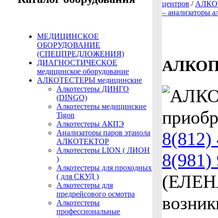
центров
/
АЛКОТ
– анализаторы 
МЕДИЦИНСКОЕ
ОБОРУДОВАНИЕ
(СПЕЦПРЕДЛОЖЕНИЯ)
АЛКОП
ДИАГНОСТИЧЕСКОЕ
медицинское оборудование
АЛКОТЕСТЕРЫ медицинские
Алкотестеры ДИНГО
(DINGO)
Алкотестеры медицинские
приобр
Tigon
Алкотестеры АКПЭ
Анализаторы паров этанола
8(812)
АЛКОТЕКТОР
Алкотестеры LION ( ЛИОН
8(981)
)
Алкотестеры для проходных
(ЕЛЕН
( для СКУД )
Алкотестеры для
предрейсового осмотра
возник
Алкотестеры
профессиональные