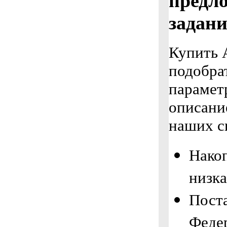
предло
задани
Купить
подобра
парамет
описани
наших с
Накоп
низка
Поста
Феде