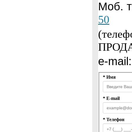
Моб. 
50
(
телеф
ПРОД
e-mail:
* Имя
* E-mail
* Телефон