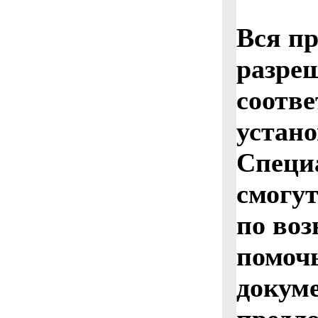
Вся п
разре
соотве
устан
Специ
смогут
по во
помочь
докум