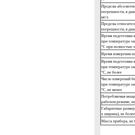
Пределы абсолютн
погрешности, в диа
мг/л
Пределы относител
погрешности, в диап
Время подготовки к
при температуре о
°С при полностью з
Время измерения по
Время подготовки к
при температуре о
°С, не более
Число измерений бе
при температуре о
°С, не менее
Потребляемая мощн
рабочем режиме, не
Габаритные размер
х ширина), не более
Масса прибора, не 