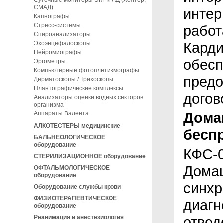
Суточные мониторы ЭКГ и АД (Холтер,
СМАД)
интер
Капнографы
Стресс-системы
работ
Спироанализаторы
Карди
Эхоэнцефалоскопы
Нейромиографы
обесп
Эргометры
Компьютерные фотоплетизмографы
предо
Дерматоскопы / Трихоскопы
Плантографические комплексы
догов
Анализаторы оценки водных секторов
организма
Дома
Аппараты Валента
АЛКОТЕСТЕРЫ медицинские
бесп
БАЛЬНЕОЛОГИЧЕСКОЕ
оборудование
КФС-0
СТЕРИЛИЗАЦИОННОЕ оборудование
Дома
ОФТАЛЬМОЛОГИЧЕСКОЕ
оборудование
синхр
Оборудование службы крови
ФИЗИОТЕРАПЕВТИЧЕСКОЕ
диагн
оборудование
Реанимация и анестезиология
отвед