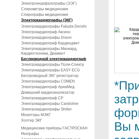
Электроэнцефалографы (ЭЭГ)
Спирометры медицинские
Спирографы медицинские
Электрокардиографы (ЭКГ)
Электрокардиографы Fukuda Denshi
Электрокардиограф Аксион
Электрокардиографы Dixion
Электрокардиограф Кардиоджет
Электрокардиографы Миокард,
Кардиотехника, Диамант
Беспроводной электрокардиограф
Электрокардиографы Поли-Спектр
Электрокардиографы EASY ECG
Беспроводный ЭКГ регистратор
*Пр
Электрокардиографы COMEN
Электрокардиограф АриаМед
Домашний кардиоанализатор
зат
Электрокардиограф СР
Электрокардиографы Cardioline
фор
Электрокардиографы Shiller
Мониторы МЭКГ
Холтер ЭКГ
Вы 
Медицинские приборы ГАСТРОСКАН
Реографы