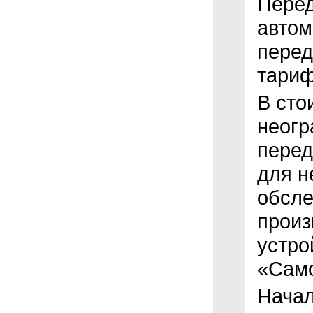
Перед
автом
перед
тари
В сто
неогр
перед
для н
обсле
произ
устро
«Само
Начал