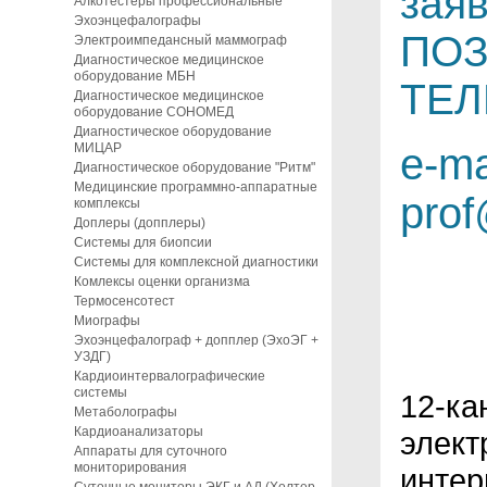
зая
Алкотестеры профессиональные
Эхоэнцефалографы
ПОЗ
Электроимпедансный маммограф
Диагностическое медицинское
оборудование МБН
ТЕЛ
Диагностическое медицинское
оборудование СОНОМЕД
Диагностическое оборудование
МИЦАР
e-ma
Диагностическое оборудование "Ритм"
Медицинские программно-аппаратные
pro
комплексы
Доплеры (допплеры)
Системы для биопсии
Системы для комплексной диагностики
Комлексы оценки организма
Термосенсотест
Миографы
Эхоэнцефалограф + допплер (ЭхоЭГ +
УЗДГ)
Кардиоинтервалографические
системы
12-ка
Метаболографы
Кардиоанализаторы
элект
Аппараты для суточного
мониторирования
интер