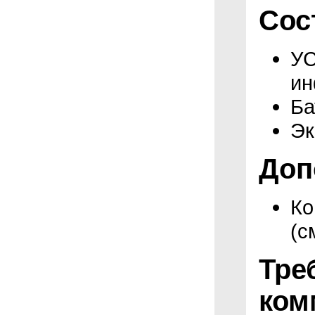
Сос
УС
ин
Ба
Эк
Доп
Ко
(с
Тре
ком