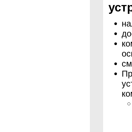
уст
на
до
ко
ос
см
Пр
ус
ко