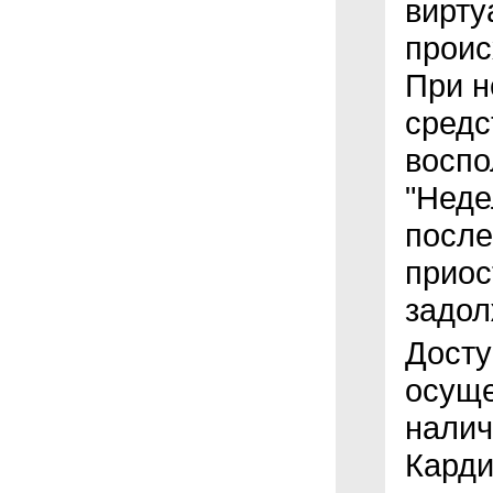
вирту
проис
При н
средс
воспо
"Неде
после
приос
задол
Досту
осуще
налич
Карди