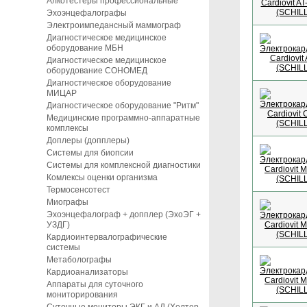
Алкотестеры профессиональные
Эхоэнцефалографы
Электроимпедансный маммограф
Диагностическое медицинское
оборудование МБН
Диагностическое медицинское
оборудование СОНОМЕД
Диагностическое оборудование
МИЦАР
Диагностическое оборудование "Ритм"
Медицинские программно-аппаратные
комплексы
Доплеры (допплеры)
Системы для биопсии
Системы для комплексной диагностики
Комлексы оценки организма
Термосенсотест
Миографы
Эхоэнцефалограф + допплер (ЭхоЭГ +
УЗДГ)
Кардиоинтервалографические
системы
Метаболографы
Кардиоанализаторы
Аппараты для суточного
мониторирования