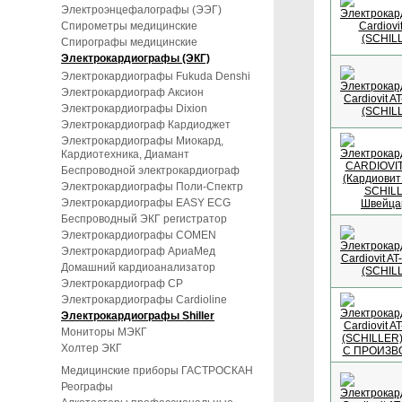
Электроэнцефалографы (ЭЭГ)
Спирометры медицинские
Спирографы медицинские
Электрокардиографы (ЭКГ)
Электрокардиографы Fukuda Denshi
Электрокардиограф Аксион
Электрокардиографы Dixion
Электрокардиограф Кардиоджет
Электрокардиографы Миокард,
Кардиотехника, Диамант
Беспроводной электрокардиограф
Электрокардиографы Поли-Спектр
Электрокардиографы EASY ECG
Беспроводный ЭКГ регистратор
Электрокардиографы COMEN
Электрокардиограф АриаМед
Домашний кардиоанализатор
Электрокардиограф СР
Электрокардиографы Cardioline
Электрокардиографы Shiller
Мониторы МЭКГ
Холтер ЭКГ
Медицинские приборы ГАСТРОСКАН
Реографы