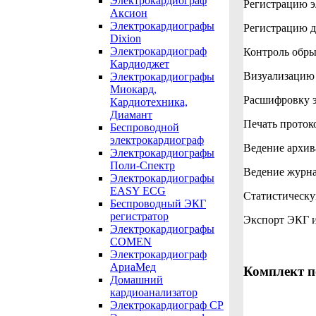
Электрокардиограф
Регистрацию э
Аксион
Электрокардиографы
Регистрацию 
Dixion
Электрокардиограф
Контроль обры
Кардиоджет
Визуализацию
Электрокардиографы
Миокард,
Расшифровку 
Кардиотехника,
Диамант
Печать проток
Беспроводной
электрокардиограф
Ведение архив
Электрокардиографы
Поли-Спектр
Ведение журна
Электрокардиографы
EASY ECG
Статистическу
Беспроводный ЭКГ
регистратор
Экспорт ЭКГ и 
Электрокардиографы
COMEN
Электрокардиограф
АриаМед
Комплект п
Домашний
кардиоанализатор
Электрокардиограф СР