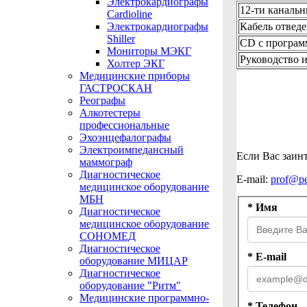
Электрокардиографы
12-ти каналь
Cardioline
Кабель отвед
Электрокардиографы
Shiller
CD с програм
Мониторы МЭКГ
Руководство 
Холтер ЭКГ
Медицинские приборы
ГАСТРОСКАН
Реографы
Алкотестеры
профессиональные
Эхоэнцефалографы
Электроимпедансный
Если Вас заинт
маммограф
Диагностическое
E-mail:
prof@pe
медицинское оборудование
МБН
* Имя
Диагностическое
медицинское оборудование
СОНОМЕД
Диагностическое
* E-mail
оборудование МИЦАР
Диагностическое
оборудование "Ритм"
Медицинские программно-
* Телефон