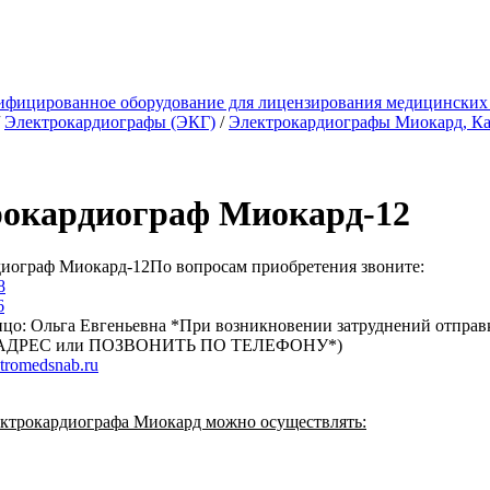
ифицированное оборудование для лицензирования медицинских
/
Электрокардиографы (ЭКГ)
/
Электрокардиографы Миокард, Ка
окардиограф Миокард-12
По вопросам приобретения звоните:
8
6
лицо: Ольга Евгеньевна *При возникновении затруднений отп
Л. АДРЕС или ПОЗВОНИТЬ ПО ТЕЛЕФОНУ*)
tromedsnab.ru
ктрокардиографа Миокард можно осуществлять: