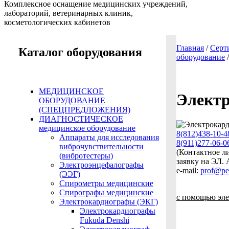
Комплексное оснащение медицинских учреждений,
лабораторий, ветеринарных клиник,
косметологических кабинетов
Главная
/
Серт
Каталог оборудования
оборудование
МЕДИЦИНСКОЕ
Электр
ОБОРУДОВАНИЕ
(СПЕЦПРЕДЛОЖЕНИЯ)
ДИАГНОСТИЧЕСКОЕ
медицинское оборудование
8(812)438-10-4
Аппараты для исследования
8(911)277-06-0
виброчувствительности
(Контактное 
(вибротестеры)
заявку на Э
Электроэнцефалографы
e-mail:
prof@pe
(ЭЭГ)
Спирометры медицинские
Спирографы медицинские
с помощью эле
Электрокардиографы (ЭКГ)
Электрокардиографы
Fukuda Denshi