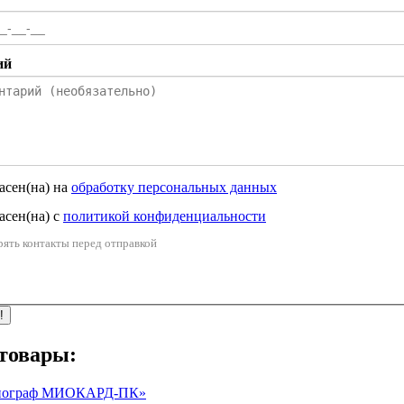
ий
ласен(на) на
обработку персональных данных
асен(на) с
политикой конфиденциальности
ять контакты перед отправкой
!
товары:
диограф МИОКАРД-ПК»