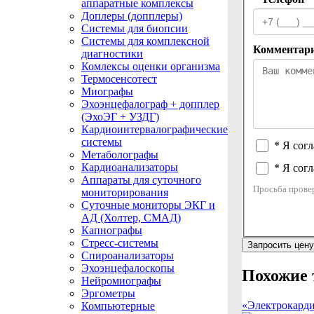
аппаратные комплексы
Доплеры (допплеры)
Системы для биопсии
Системы для комплексной
Комментар
диагностики
Комлексы оценки организма
Термосенсотест
Миографы
Эхоэнцефалограф + допплер
(ЭхоЭГ + УЗДГ)
Кардиоинтервалографические
системы
* Я сог
Метаболографы
Кардиоанализаторы
* Я согл
Аппараты для суточного
Просьба провер
мониторирования
Суточные мониторы ЭКГ и
АД (Холтер, СМАД)
Капнографы
Стресс-системы
Запросить цену
Спироанализаторы
Эхоэнцефалоскопы
Похожие 
Нейромиографы
Эргометры
«Электрокар
Компьютерные