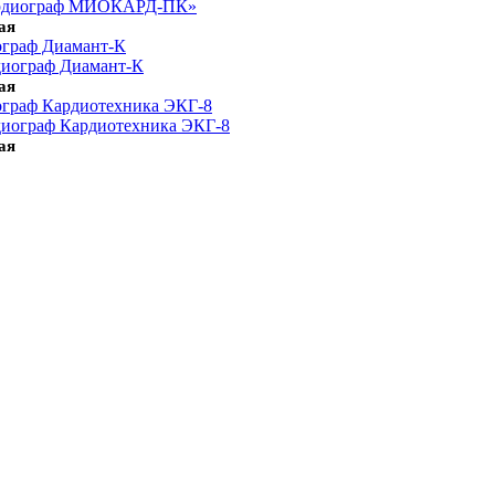
ая
ограф Диамант-К
ая
ограф Кардиотехника ЭКГ-8
ая