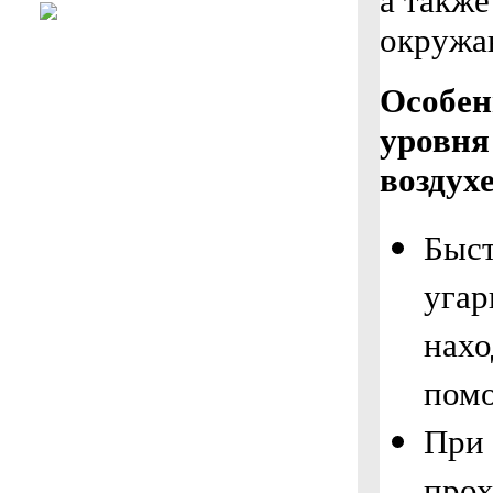
а также
окружа
Особен
уровня
воздухе
Быст
угар
нахо
пом
При 
прох