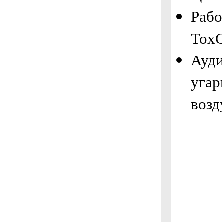
Рабо
ToxC
Ауди
угар
возд