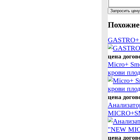
Запросить цену
Похожие
GASTRO+
цена догов
Micro+ Smo
крови пло
цена догов
Анализато
MICRO+S
цена догов