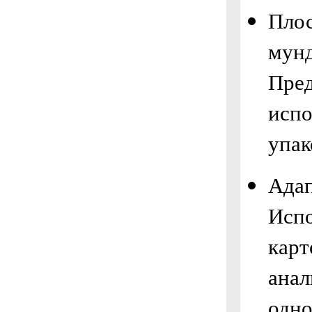
Плос
мун
Пред
испо
упак
Адап
Испо
карт
анал
одно