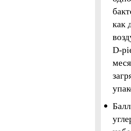
бакт
как 
возд
D-pi
меся
загр
упак
Балл
угле