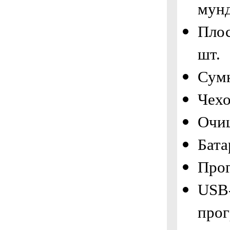
мунд
Плос
шт.
Сумк
Чехо
Очищ
Бата
Прог
USB-
про