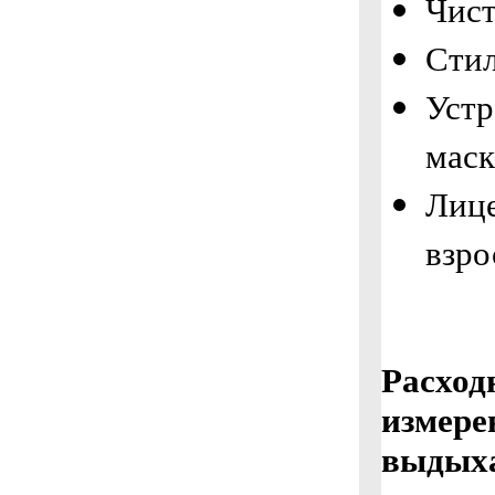
Чист
Стил
Устр
мас
Лице
взро
Расход
измере
выдыха