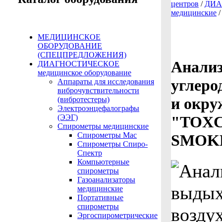
центров
/
ДИА
медицинские
МЕДИЦИНСКОЕ
ОБОРУДОВАНИЕ
(СПЕЦПРЕДЛОЖЕНИЯ)
Анализ
ДИАГНОСТИЧЕСКОЕ
медицинское оборудование
углеро
Аппараты для исследования
виброчувствительности
и окру
(вибротестеры)
Электроэнцефалографы
"TOX
(ЭЭГ)
Спирометры медицинские
Спирометры Mac
SMOK
Спирометры Спиро-
Спектр
Компьютерные
спирометры
Газоанализаторы
медицинские
Портативные
спирометры
Эргоспирометрические