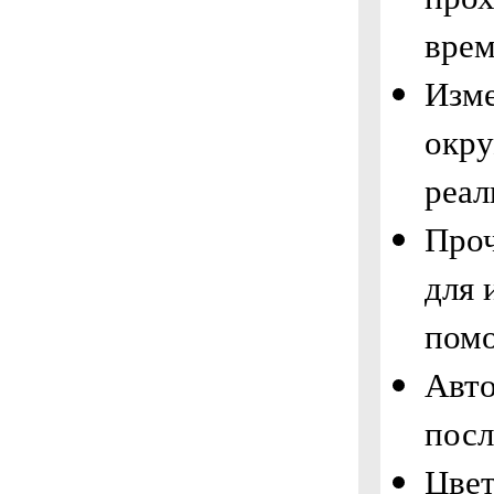
врем
Изме
окру
реал
Проч
для 
помо
Авто
посл
Цвет