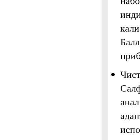
набо
инди
кали
Балл
приб
Чист
Салф
анал
адап
испо