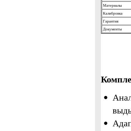
Материалы
Калибровка
Гарантия
Документы
Компле
Анал
выды
Адап