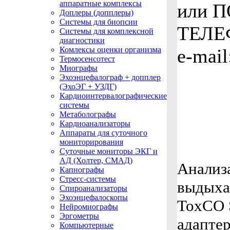
аппаратные комплексы
или 
Доплеры (допплеры)
Системы для биопсии
ТЕЛЕ
Системы для комплексной
диагностики
Комлексы оценки организма
e-mail
Термосенсотест
Миографы
Эхоэнцефалограф + допплер
(ЭхоЭГ + УЗДГ)
Кардиоинтервалографические
системы
Метаболографы
Кардиоанализаторы
Аппараты для суточного
мониторирования
Суточные мониторы ЭКГ и
АД (Холтер, СМАД)
Анализ
Капнографы
Стресс-системы
выдыха
Спироанализаторы
Эхоэнцефалоскопы
ToxCO S
Нейромиографы
Эргометры
адапте
Компьютерные