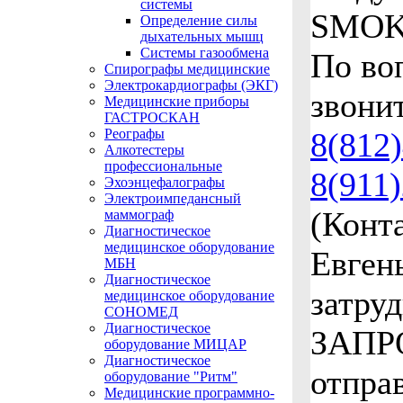
системы
Определение силы
дыхательных мышц
Системы газообмена
По во
Спирографы медицинские
Электрокардиографы (ЭКГ)
звонит
Медицинские приборы
ГАСТРОСКАН
Реографы
8(812
Алкотестеры
профессиональные
8(911
Эхоэнцефалографы
Электроимпедансный
(Конт
маммограф
Диагностическое
медицинское оборудование
Евген
МБН
Диагностическое
затру
медицинское оборудование
СОНОМЕД
Диагностическое
ЗАПР
оборудование МИЦАР
Диагностическое
отпра
оборудование "Ритм"
Медицинские программно-