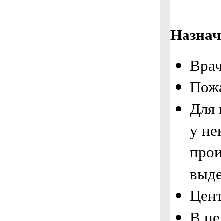
Назнач
Вра
Пож
Для 
у не
прои
выде
Цент
В це