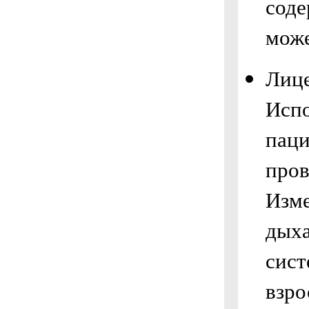
соде
може
Лице
Испо
паци
пров
Изме
дых
сист
взро