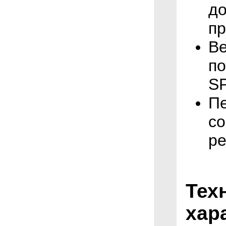
до
пр
Ве
п
S
Пе
со
р
Тех
хар