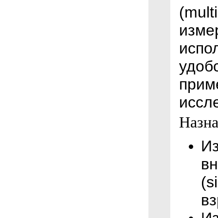
(mult
изме
испо
удоб
прим
иссл
Назна
Из
в
(s
в