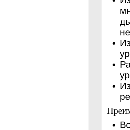
И
мн
ды
не
Из
у
Ра
ур
Из
р
Преи
В