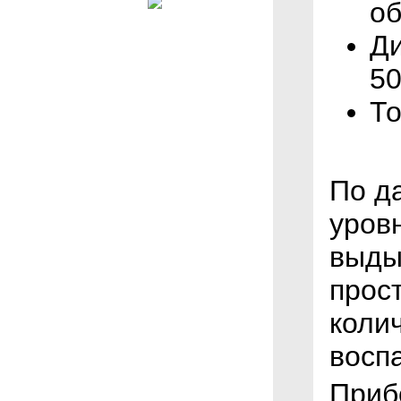
об
Ди
50
То
По д
уровн
выды
прос
коли
восп
Приб