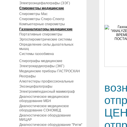
Электроэнцефалографы (ЭЭГ)
Спирометры медицинские
Спирометры Mac
Спирометры Спиро-Спектр
Компьютерные спирометры
Газоанализаторы медицинские
Портативные спирометры
Эргоспирометрические системы
Определение силы дыхательных
мышц
Системы газообмена
Спирографы медицинские
Электрокардиографы (ЭКГ)
Медицинские приборы ГАСТРОСКАН
Реографы
Алкотестеры профессиональные
воз
Эхоэнцефалографы
Электроимпедансный маммограф
отп
Диагностическое медицинское
оборудование МБН
Диагностическое медицинское
ЦЕН
оборудование СОНОМЕД
Диагностическое оборудование
МИЦАР
отпр
Диагностическое оборудование "Ритм"