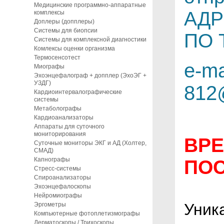
Медицинские программно-аппаратные
АДР
комплексы
Доплеры (допплеры)
Системы для биопсии
ПО 
Системы для комплексной диагностики
Комлексы оценки организма
Термосенсотест
e-ma
Миографы
Эхоэнцефалограф + допплер (ЭхоЭГ +
УЗДГ)
812
Кардиоинтервалографические
системы
Метаболографы
Кардиоанализаторы
Аппараты для суточного
мониторирования
ВРЕ
Суточные мониторы ЭКГ и АД (Холтер,
СМАД)
Капнографы
ПО
Стресс-системы
Спироанализаторы
Эхоэнцефалоскопы
Нейромиографы
Уник
Эргометры
Компьютерные фотоплетизмографы
Дерматоскопы / Трихоскопы