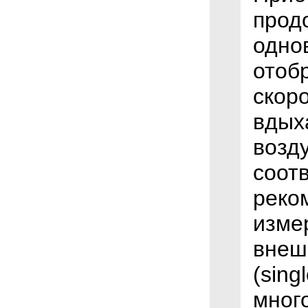
прод
одно
отоб
скор
вдых
возд
соот
реко
изме
внеш
(sing
мног