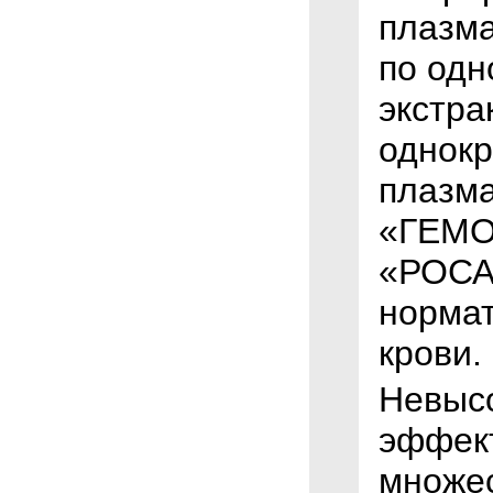
плазма
по одн
экстра
однокр
плазма
«ГЕМО
«РОСА»
норма
крови.
Невысо
эффект
множес