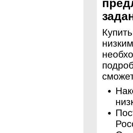
пред
задан
Купит
низким
необхо
подроб
сможет
Нак
низ
Пос
Рос