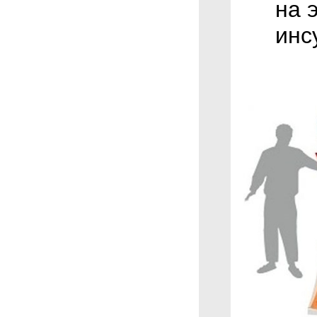
на 
инс