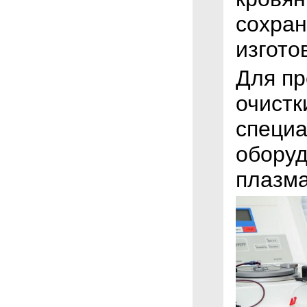
сохран
изгото
Для пр
очистк
специ
оборуд
плазм