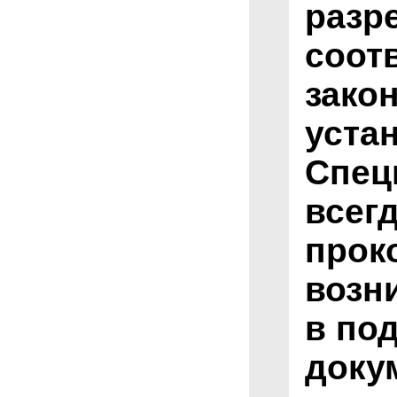
разр
соот
зако
уста
Спец
всег
прок
возн
в по
доку