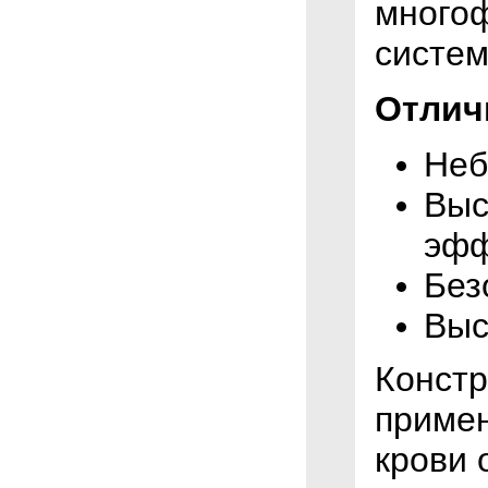
много
систем
Отлич
Неб
Выс
эфф
Без
Выс
Констр
примен
крови 