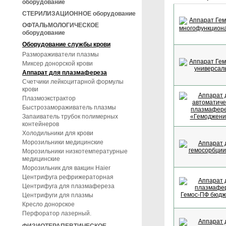
оборудование
СТЕРИЛИЗАЦИОННОЕ оборудование
ОФТАЛЬМОЛОГИЧЕСКОЕ
оборудование
Оборудование службы крови
Размораживатели плазмы
Миксер донорской крови
Аппарат для плазмафереза
Счетчики лейкоцитарной формулы
крови
Плазмоэкстрактор
Быстрозамораживатель плазмы
Запаиватель трубок полимерных
контейнеров
Холодильники для крови
Морозильники медицинские
Морозильники низкотемпературные
медицинские
Морозильник для вакцин Haier
Центрифуга рефрижераторная
Центрифуга для плазмафереза
Центрифуги для плазмы
Кресло донорское
Перфоратор лазерный.