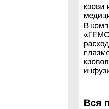
крови 
медици
В комп
«ГЕМО
расхо
плазм
кровоп
инфуз
Вся 