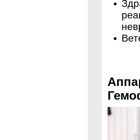
Здр
реа
нев
Вет
Аппа
Гемо