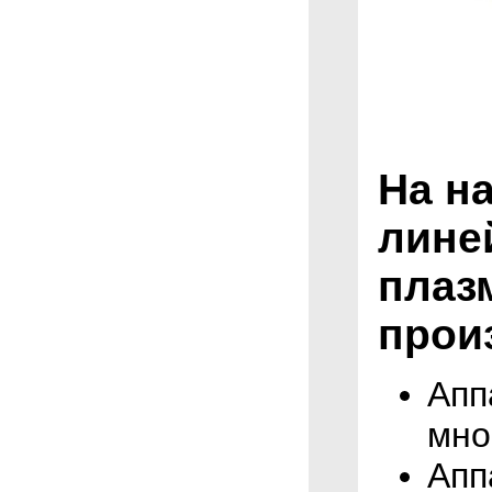
На н
лине
плаз
прои
Апп
мно
Апп