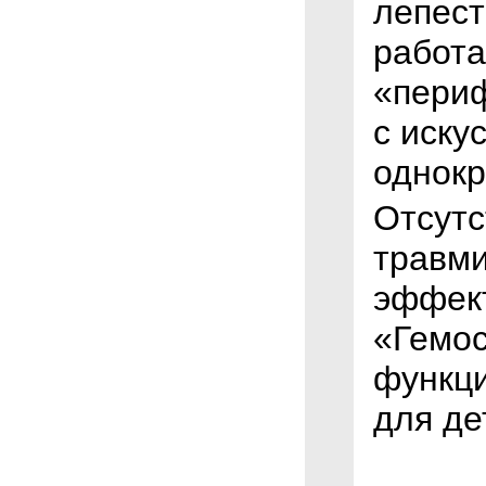
лепест
работ
«периф
с иску
однокр
Отсутс
травми
эффект
«Гемос
функци
для де