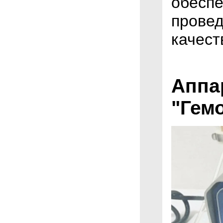
обеспе
провед
качест
Аппа
"Гем