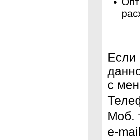
Опт
рас
Если
данн
с ме
Теле
Моб.
e-mail