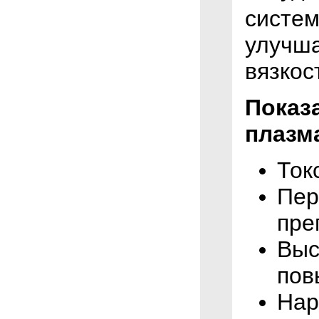
систе
улучша
вязкос
Показ
плазм
Ток
Пер
пре
Выс
пов
Нар