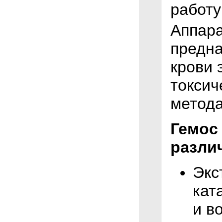
работу
Аппара
предна
крови 
токсич
метода
Гемос
разли
Экс
кат
и в