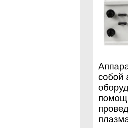
Аппара
собой 
оборуд
помощ
провед
плазм