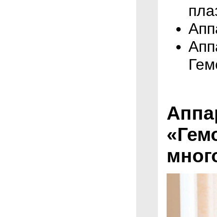
пла
Апп
Апп
Гем
Аппа
«Гем
мног