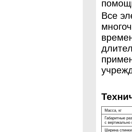
помощи
Все эл
многоч
времен
длител
примен
учрежд
Техни
Масса, кг
Габаритные ра
с вертикально
Ширина спинки