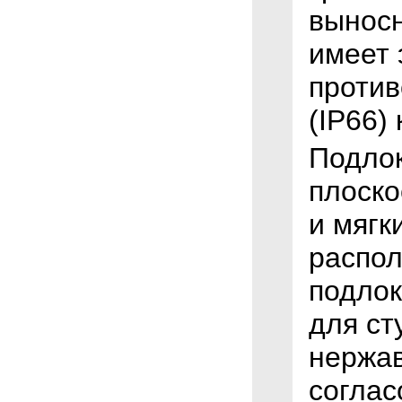
выносн
имеет 
проти
(IP66) 
Подлок
плоско
и мягк
распол
подлок
для ст
нержав
соглас