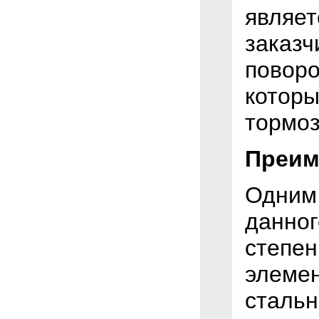
являет
заказч
повор
которы
тормоз
Преим
Одним
данног
степен
элемен
стальн