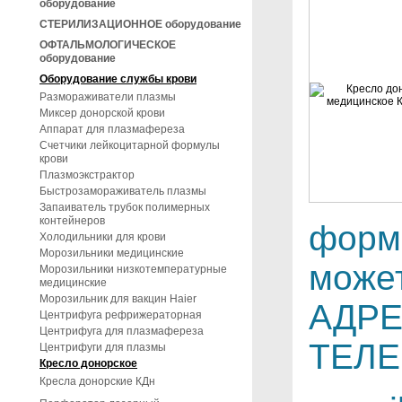
оборудование
СТЕРИЛИЗАЦИОННОЕ оборудование
ОФТАЛЬМОЛОГИЧЕСКОЕ
оборудование
Оборудование службы крови
Размораживатели плазмы
Миксер донорской крови
Аппарат для плазмафереза
Счетчики лейкоцитарной формулы
крови
Плазмоэкстрактор
Быстрозамораживатель плазмы
Запаиватель трубок полимерных
контейнеров
форм
Холодильники для крови
Морозильники медицинские
может
Морозильники низкотемпературные
медицинские
Морозильник для вакцин Haier
АДРЕ
Центрифуга рефрижераторная
Центрифуга для плазмафереза
ТЕЛЕ
Центрифуги для плазмы
Кресло донорское
Кресла донорские КДн