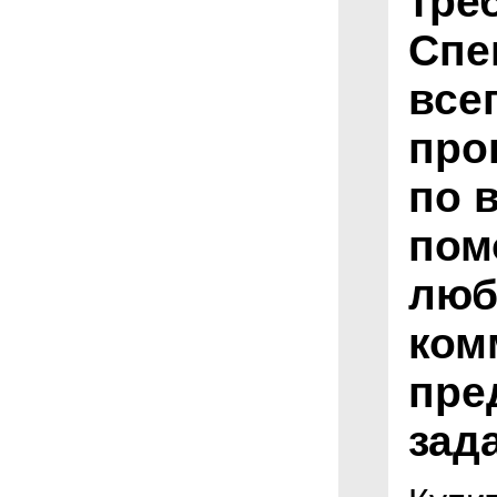
тре
Спе
все
про
по 
пом
люб
ком
пре
зад