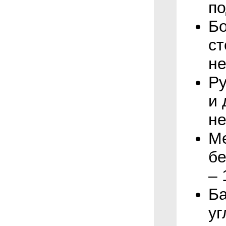
по
Бо
ст
н
Ру
и 
н
Ме
бе
– 
Ба
уг