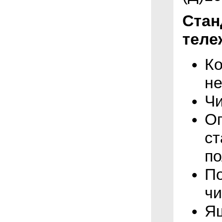
Стан
теле
Ко
н
Чи
О
ст
по
По
чи
Я