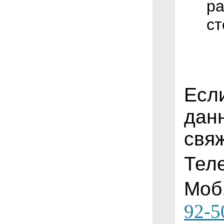
ра
ст
Есл
дан
свя
Тел
Моб
92-5