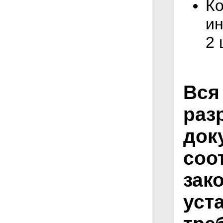
Ко
ин
2 
Вся
раз
док
соо
зак
уст