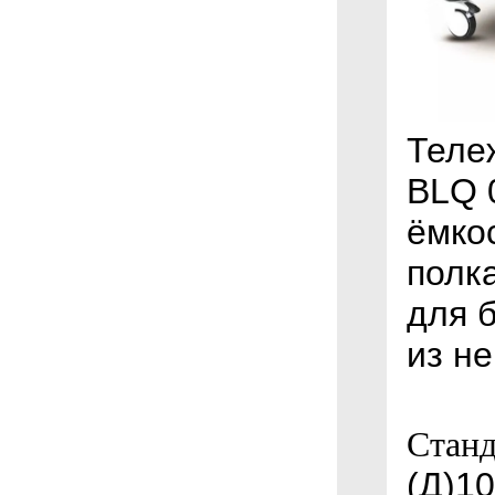
Теле
BLQ 
ёмкос
полк
для б
из н
Станд
(Д)10