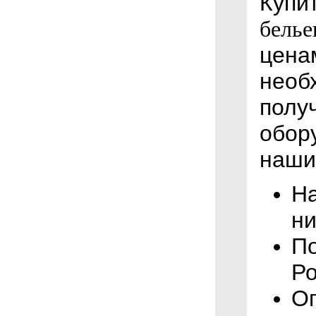
Купи
белье
цена
необ
полу
обор
наши
На
ни
По
Ро
Оп