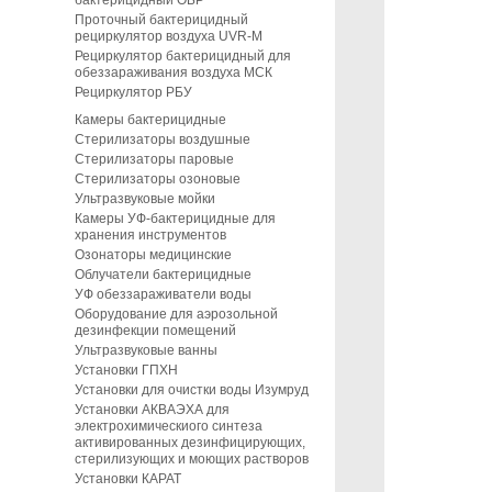
бактерицидный ОБР
Проточный бактерицидный
рециркулятор воздуха UVR-M
Рециркулятор бактерицидный для
обеззараживания воздуха МСК
Рециркулятор РБУ
Камеры бактерицидные
Стерилизаторы воздушные
Стерилизаторы паровые
Стерилизаторы озоновые
Ультразвуковые мойки
Камеры УФ-бактерицидные для
хранения инструментов
Озонаторы медицинские
Облучатели бактерицидные
УФ обеззараживатели воды
Оборудование для аэрозольной
дезинфекции помещений
Ультразвуковые ванны
Установки ГПХН
Установки для очистки воды Изумруд
Установки АКВАЭХА для
электрохимическиого синтеза
активированных дезинфицирующих,
стерилизующих и моющих растворов
Установки КАРАТ