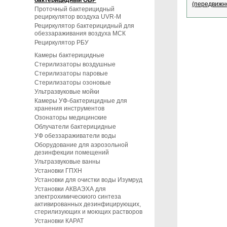
бактерицидный ОБР
Проточный бактерицидный
рециркулятор воздуха UVR-M
Рециркулятор бактерицидный для
обеззараживания воздуха МСК
Рециркулятор РБУ
Камеры бактерицидные
Стерилизаторы воздушные
Стерилизаторы паровые
Стерилизаторы озоновые
Ультразвуковые мойки
Камеры УФ-бактерицидные для
хранения инструментов
Озонаторы медицинские
Облучатели бактерицидные
УФ обеззараживатели воды
Оборудование для аэрозольной
дезинфекции помещений
Ультразвуковые ванны
Установки ГПХН
Установки для очистки воды Изумруд
Установки АКВАЭХА для
электрохимическиого синтеза
активированных дезинфицирующих,
стерилизующих и моющих растворов
Установки КАРАТ