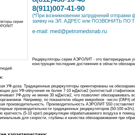
8(911)007-41-90
(*При возникновении затруднений отправк
заявку на ЭЛ. АДРЕС или ПОЗВОНИТЬ ПО 
e-mail:
med@petromedsnab.ru
Рециркуляторы серии АЭРОЛИТ - это бактерицидные ус
конструкции последние достижения в области обеззар
 людей.
и:
ая УФ-доза. Традиционные рециркуляторы ориентированы на обеззараж
ющих доз УФ-облучения не более 7-10 мДж/см2 (золотистый стафилококк,
ечивает УФ-дозу не менее 30 мДж/см2, что позволяет обеззараживать в
организмов. Например, по показателю общее микробное число (ОМЧ) об
ая производительность. Производительность АЭРОЛИТ 550 составляет 5
терные производительности традиционных рециркуляторов (50-100 м3/ч)
ю кратность (5-10 крат) рециркуляции обрабатываемого воздуха в поме
ипиальным для скорости, глубины и качества обеззараживания при обр
ие характеристики: