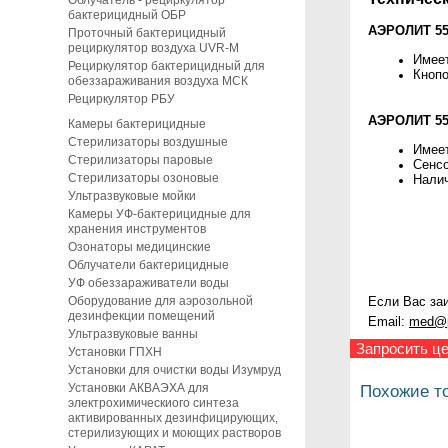
Облучатель - рециркулятор
бактерицидный ОБР
АЭРОЛИТ 55
Проточный бактерицидный
рециркулятор воздуха UVR-M
Имеет
Рециркулятор бактерицидный для
Кнопо
обеззараживания воздуха МСК
Рециркулятор РБУ
АЭРОЛИТ 55
Камеры бактерицидные
Стерилизаторы воздушные
Имеет
Стерилизаторы паровые
Сенсо
Стерилизаторы озоновые
Налич
Ультразвуковые мойки
Камеры УФ-бактерицидные для
хранения инструментов
Озонаторы медицинские
Облучатели бактерицидные
УФ обеззараживатели воды
Оборудование для аэрозольной
Если Вас заи
дезинфекции помещений
Email:
med@p
Ультразвуковые ванны
Запросить це
Установки ГПХН
Установки для очистки воды Изумруд
Установки АКВАЭХА для
Похожие т
электрохимическиого синтеза
активированных дезинфицирующих,
стерилизующих и моющих растворов