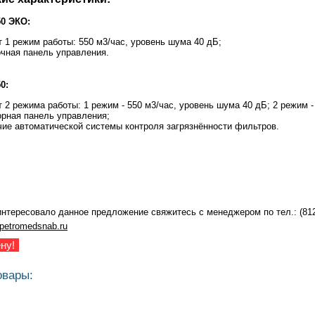
0 ЭКО:
 1 режим работы: 550 м3/час, уровень шума 40 дБ;
чная панель управления.
0:
 2 режима работы: 1 режим - 550 м3/час, уровень шума 40 дБ; 2 режим -
рная панель управления;
ие автоматической системы контроля загрязнённости фильтров.
нтересовало данное предложение свяжитесь с менеджером по тел.: (812
etromedsnab.ru
ну!
овары:
Рецеркулятор «АЭРОЛИТ 500