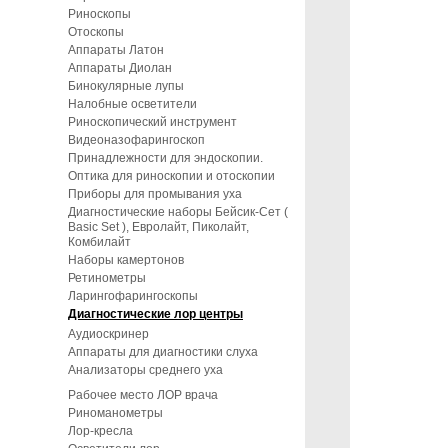
Риноскопы
Отоскопы
Аппараты Латон
Аппараты Диолан
Бинокулярные лупы
Налобные осветители
Риноскопический инструмент
Видеоназофарингоскоп
Принадлежности для эндоскопии.
Оптика для риноскопии и отоскопии
Приборы для промывания уха
Диагностические наборы Бейсик-Сет (
Basic Set ), Евролайт, Пиколайт,
Комбилайт
Наборы камертонов
Ретинометры
Ларингофарингоскопы
Диагностические лор центры
Аудиоскринер
Аппараты для диагностики слуха
Анализаторы среднего уха
Рабочее место ЛОР врача
Риноманометры
Лор-кресла