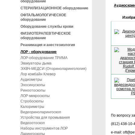
оборудование
Аудиоскри
СТЕРИЛИЗАЦИОННОЕ оборудование
ОФТАЛЬМОЛОГИЧЕСКОЕ
Изобр
оборудование
Оборудование службы крови
ФИЗИОТЕРАПЕВТИЧЕСКОЕ
оборудование
Реанимация и анестезиология
ЛОР - оборудование
ЛОР-оборудование ТРИМА
Эвакуаторы дыма
ЭХВЧ-МЕДСИ (Оториноларингология)
Лор комбайн Клевер
Аудиометры
Эхосинускопы
Риноотоскопы
ЛОР-микроскопы
Стробоскопы
Калориметры
Видеориноларингоскоп
По вопросу з
Устройства для промывания
Видеоотоскоп
(812) 438-10-
Наборы инструментов ЛОР
e-mail: oft@p
Ларингоскопы