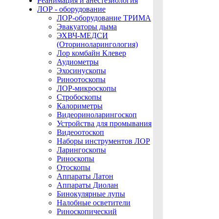
Реанимация и анестезиология
ЛОР - оборудование
ЛОР-оборудование ТРИМА
Эвакуаторы дыма
ЭХВЧ-МЕДСИ
(Оториноларингология)
Лор комбайн Клевер
Аудиометры
Эхосинускопы
Риноотоскопы
ЛОР-микроскопы
Стробоскопы
Калориметры
Видеориноларингоскоп
Устройства для промывания
Видеоотоскоп
Наборы инструментов ЛОР
Ларингоскопы
Риноскопы
Отоскопы
Аппараты Латон
Аппараты Диолан
Бинокулярные лупы
Налобные осветители
Риноскопический