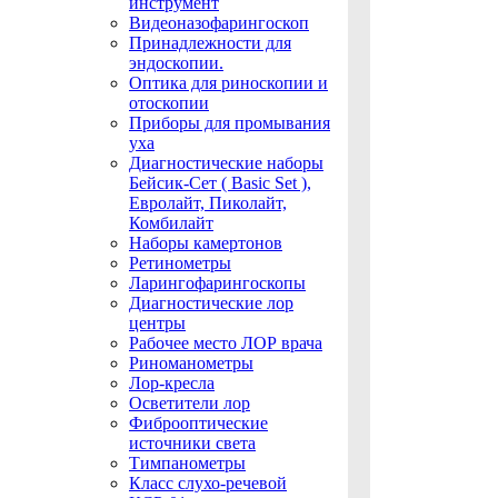
инструмент
Видеоназофарингоскоп
Принадлежности для
эндоскопии.
Оптика для риноскопии и
отоскопии
Приборы для промывания
уха
Диагностические наборы
Бейсик-Сет ( Basic Set ),
Евролайт, Пиколайт,
Комбилайт
Наборы камертонов
Ретинометры
Ларингофарингоскопы
Диагностические лор
центры
Рабочее место ЛОР врача
Риноманометры
Лор-кресла
Осветители лор
Фиброоптические
источники света
Тимпанометры
Класс слухо-речевой