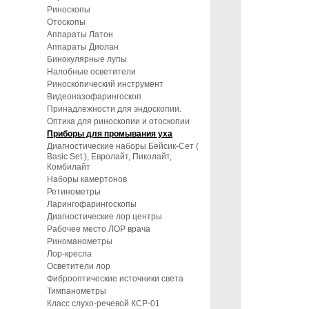
Риноскопы
Отоскопы
Аппараты Латон
Аппараты Диолан
Бинокулярные лупы
Налобные осветители
Риноскопический инструмент
Видеоназофарингоскоп
Принадлежности для эндоскопии.
Оптика для риноскопии и отоскопии
Приборы для промывания уха
Диагностические наборы Бейсик-Сет (
Basic Set ), Евролайт, Пиколайт,
Комбилайт
Наборы камертонов
Ретинометры
Ларингофарингоскопы
Диагностические лор центры
Рабочее место ЛОР врача
Риноманометры
Лор-кресла
Осветители лор
Фиброоптические источники света
Тимпанометры
Класс слухо-речевой КСР-01