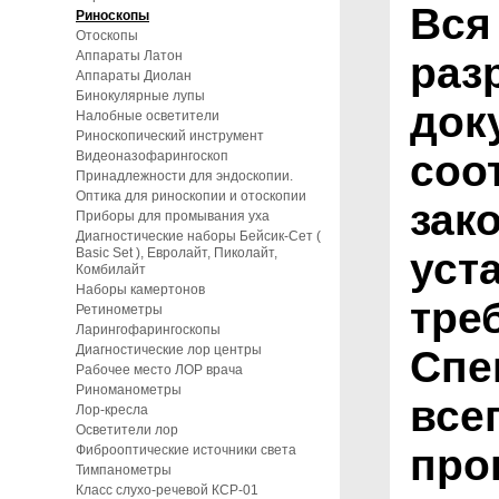
Вся
Риноскопы
Отоскопы
Аппараты Латон
раз
Аппараты Диолан
Бинокулярные лупы
док
Налобные осветители
Риноскопический инструмент
соо
Видеоназофарингоскоп
Принадлежности для эндоскопии.
Оптика для риноскопии и отоскопии
зак
Приборы для промывания уха
Диагностические наборы Бейсик-Сет (
Basic Set ), Евролайт, Пиколайт,
уст
Комбилайт
Наборы камертонов
тре
Ретинометры
Ларингофарингоскопы
Диагностические лор центры
Спе
Рабочее место ЛОР врача
Риноманометры
все
Лор-кресла
Осветители лор
про
Фиброоптические источники света
Тимпанометры
Класс слухо-речевой КСР-01