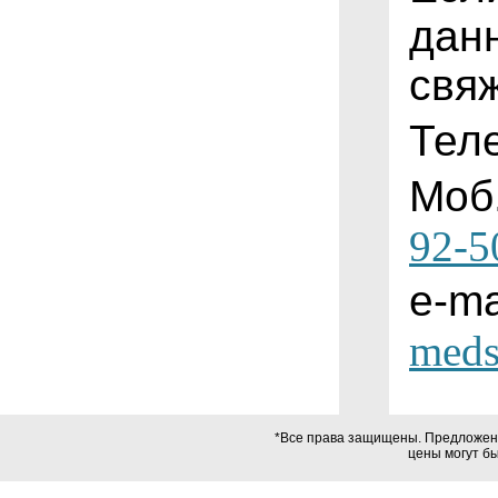
дан
свя
Тел
Моб
92-5
e-ma
meds
*Все права защищены. Предложения
цены могут б