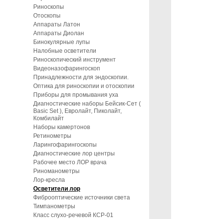
Риноскопы
Отоскопы
Аппараты Латон
Аппараты Диолан
Бинокулярные лупы
Налобные осветители
Риноскопический инструмент
Видеоназофарингоскоп
Принадлежности для эндоскопии.
Оптика для риноскопии и отоскопии
Приборы для промывания уха
Диагностические наборы Бейсик-Сет (
Basic Set ), Евролайт, Пиколайт,
Комбилайт
Наборы камертонов
Ретинометры
Ларингофарингоскопы
Диагностические лор центры
Рабочее место ЛОР врача
Риноманометры
Лор-кресла
Осветители лор
Фиброоптические источники света
Тимпанометры
Класс слухо-речевой КСР-01